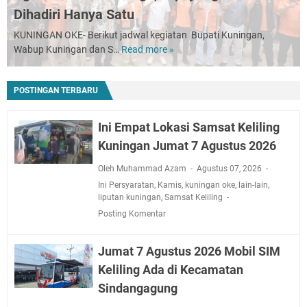
Dihadiri Hanya Satu
Jadwal Salat Wilayah Kuningan Jumat 7 Agustus 2026
Nobar Final Piala Presiden 2026 Bersama Kebo Bule
KUNINGAN OKE- Berikut jadwal kegiatan Bupati Kuningan,
Wabup Kuningan dan S…
Read more »
Sangat Seru
Agenda
Kegiatan
Warga Mulai Kesulitan Air Bersih Akibat Kekeringan,
Bupati
Polres Kuningan dan PAM Tirta Kamuning Salurakan
POSTINGAN TERBARU
Kuningan
12 Ribu Liter
Jumat
Uniku Jadi Tuan Rumah Pendampingan Penyusunan
7
Ini Empat Lokasi Samsat Keliling
Dokumen SPMI
Agustus
Kuningan Jumat 7 Agustus 2026
2026
Sudahkah Kita Merdeka Dari Hawa Nafsu?
Ada
Oleh Muhammad Azam
Agustus 07, 2026
Info Sembako di Pasar Kepuh Kuningan Kamis 6
Tiga,
Ini Persyaratan
,
Kamis
,
kuningan oke
,
lain-lain
,
Agustus 2026, Daging Naik, Telur Turun
Tapi
liputan kuningan
,
Samsat Keliling
Agenda Kegiatan Bupati Kuningan Jumat 7 Agustus
yang
Posting Komentar
2026 Ada Tiga, Tapi yang Bakal Dihadiri Hanya Satu
Bakal
Dihadiri
Ini Empat Lokasi Samsat Keliling Kuningan Jumat 7
Jumat 7 Agustus 2026 Mobil SIM
Hanya
Agustus 2026
Satu
Keliling Ada di Kecamatan
Sindangagung