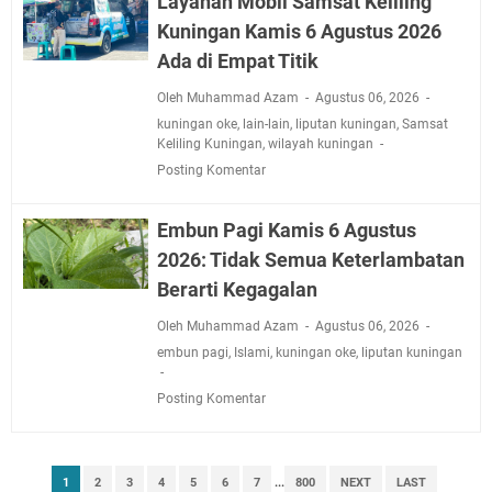
Layanan Mobil Samsat Keliling
Kuningan Kamis 6 Agustus 2026
Ada di Empat Titik
Oleh Muhammad Azam
Agustus 06, 2026
kuningan oke
,
lain-lain
,
liputan kuningan
,
Samsat
Keliling Kuningan
,
wilayah kuningan
Posting Komentar
Embun Pagi Kamis 6 Agustus
2026: Tidak Semua Keterlambatan
Berarti Kegagalan
Oleh Muhammad Azam
Agustus 06, 2026
embun pagi
,
Islami
,
kuningan oke
,
liputan kuningan
Posting Komentar
1
2
3
4
5
6
7
...
800
NEXT
LAST