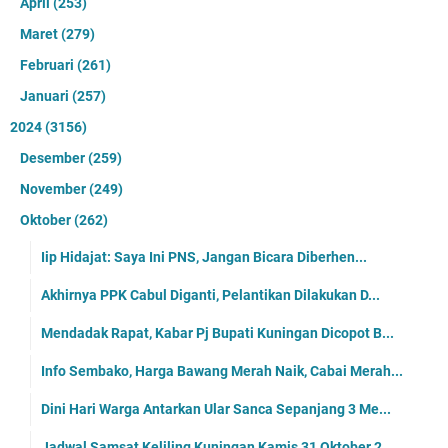
April
(253)
Maret
(279)
Februari
(261)
Januari
(257)
2024
(3156)
Desember
(259)
November
(249)
Oktober
(262)
Iip Hidajat: Saya Ini PNS, Jangan Bicara Diberhen...
Akhirnya PPK Cabul Diganti, Pelantikan Dilakukan D...
Mendadak Rapat, Kabar Pj Bupati Kuningan Dicopot B...
Info Sembako, Harga Bawang Merah Naik, Cabai Merah...
Dini Hari Warga Antarkan Ular Sanca Sepanjang 3 Me...
Jadwal Samsat Keliling Kuningan Kamis 31 Oktober 2...