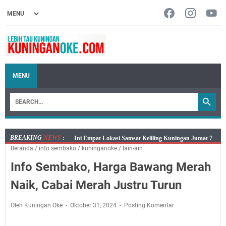
MENU
BREAKING
NEWS
:
Jumat 7 Agustus 2026 Mobil SIM Keliling Ada di
Beranda
/
info sembako
/
kuninganoke
/
lain-ain
Kecamatan Sindangagung
Info Sembako, Harga Bawang Merah
Embun Pagi Jumat 8 Agustus 2026: Jika Keberkahan
Dicabut Dari Hidupmu, Kamu Akan Tetap Berjalan
Naik, Cabai Merah Justru Turun
Kelaparan Meskipun Memiliki Sekarung Penuh Uang
Salat Lima Waktu itu Bukan Cuma Kewajiban, Tapi
Oleh Kuningan Oke
Oktober 31, 2024
Posting Komentar
juga Tempat Beristirahat yang Paling Menenangkan, Ini