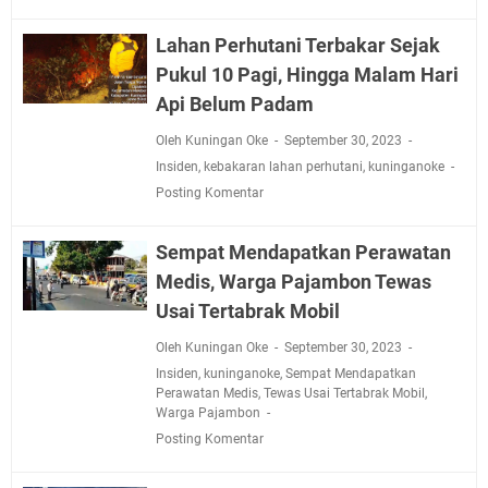
Jadwal Salat Wilayah Kuningan Jumat 7 Agustus 2026
Nobar Final Piala Presiden 2026 Bersama Kebo Bule
Lahan Perhutani Terbakar Sejak
Sangat Seru
Pukul 10 Pagi, Hingga Malam Hari
Warga Mulai Kesulitan Air Bersih Akibat Kekeringan,
Api Belum Padam
Polres Kuningan dan PAM Tirta Kamuning Salurakan
12 Ribu Liter
Oleh Kuningan Oke
September 30, 2023
Uniku Jadi Tuan Rumah Pendampingan Penyusunan
Insiden
,
kebakaran lahan perhutani
,
kuninganoke
Dokumen SPMI
Posting Komentar
Sudahkah Kita Merdeka Dari Hawa Nafsu?
Info Sembako di Pasar Kepuh Kuningan Kamis 6
Sempat Mendapatkan Perawatan
Agustus 2026, Daging Naik, Telur Turun
Medis, Warga Pajambon Tewas
Agenda Kegiatan Bupati Kuningan Jumat 7 Agustus
Usai Tertabrak Mobil
2026 Ada Tiga, Tapi yang Bakal Dihadiri Hanya Satu
Oleh Kuningan Oke
September 30, 2023
Ini Empat Lokasi Samsat Keliling Kuningan Jumat 7
Insiden
,
kuninganoke
,
Sempat Mendapatkan
Agustus 2026
Perawatan Medis
,
Tewas Usai Tertabrak Mobil
,
Warga Pajambon
Posting Komentar