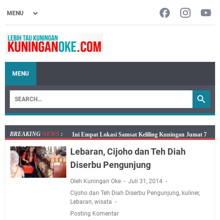
MENU
BREAKING
NEWS
:
Jumat 7 Agustus 2026 Mobil SIM Keliling Ada di
Kecamatan Sindangagung
Lebaran, Cijoho dan Teh Diah
Embun Pagi Jumat 8 Agustus 2026: Jika Keberkahan
Diserbu Pengunjung
Dicabut Dari Hidupmu, Kamu Akan Tetap Berjalan
Oleh Kuningan Oke
Juli 31, 2014
Kelaparan Meskipun Memiliki Sekarung Penuh Uang
Cijoho dan Teh Diah Diserbu Pengunjung
,
kuliner
,
Salat Lima Waktu itu Bukan Cuma Kewajiban, Tapi
Lebaran
,
wisata
juga Tempat Beristirahat yang Paling Menenangkan, Ini
Posting Komentar