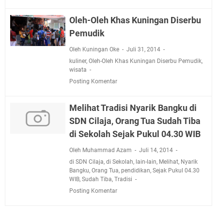
Jadwal Salat Wilayah Kuningan Jumat 7 Agustus 2026
Nobar Final Piala Presiden 2026 Bersama Kebo Bule
Oleh-Oleh Khas Kuningan Diserbu
Sangat Seru
Pemudik
Warga Mulai Kesulitan Air Bersih Akibat Kekeringan,
Polres Kuningan dan PAM Tirta Kamuning Salurakan
Oleh Kuningan Oke
Juli 31, 2014
kuliner
12 Ribu Liter
,
Oleh-Oleh Khas Kuningan Diserbu Pemudik
,
wisata
Uniku Jadi Tuan Rumah Pendampingan Penyusunan
Posting Komentar
Dokumen SPMI
Sudahkah Kita Merdeka Dari Hawa Nafsu?
Melihat Tradisi Nyarik Bangku di
Info Sembako di Pasar Kepuh Kuningan Kamis 6
SDN Cilaja, Orang Tua Sudah Tiba
Agustus 2026, Daging Naik, Telur Turun
di Sekolah Sejak Pukul 04.30 WIB
Agenda Kegiatan Bupati Kuningan Jumat 7 Agustus
2026 Ada Tiga, Tapi yang Bakal Dihadiri Hanya Satu
Oleh Muhammad Azam
Juli 14, 2014
Ini Empat Lokasi Samsat Keliling Kuningan Jumat 7
di SDN Cilaja
,
di Sekolah
,
lain-lain
,
Melihat
,
Nyarik
Agustus 2026
Bangku
,
Orang Tua
,
pendidikan
,
Sejak Pukul 04.30
WIB
,
Sudah Tiba
,
Tradisi
Posting Komentar