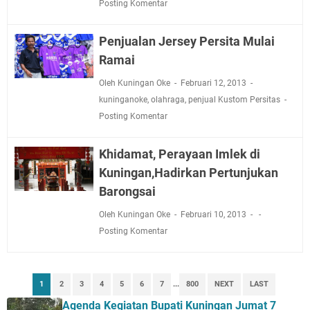
Jadwal Salat Wilayah Kuningan Jumat 7 Agustus 2026
Posting Komentar
Nobar Final Piala Presiden 2026 Bersama Kebo Bule
Sangat Seru
Penjualan Jersey Persita Mulai
Warga Mulai Kesulitan Air Bersih Akibat Kekeringan,
Ramai
Polres Kuningan dan PAM Tirta Kamuning Salurakan
Oleh Kuningan Oke
Februari 12, 2013
12 Ribu Liter
kuninganoke
,
olahraga
,
penjual Kustom Persitas
Uniku Jadi Tuan Rumah Pendampingan Penyusunan
Posting Komentar
Dokumen SPMI
Sudahkah Kita Merdeka Dari Hawa Nafsu?
Khidamat, Perayaan Imlek di
Info Sembako di Pasar Kepuh Kuningan Kamis 6
Kuningan,Hadirkan Pertunjukan
Agustus 2026, Daging Naik, Telur Turun
Barongsai
Agenda Kegiatan Bupati Kuningan Jumat 7 Agustus
2026 Ada Tiga, Tapi yang Bakal Dihadiri Hanya Satu
Oleh Kuningan Oke
Februari 10, 2013
Ini Empat Lokasi Samsat Keliling Kuningan Jumat 7
Posting Komentar
Agustus 2026
1
2
3
4
5
6
7
...
800
NEXT
LAST
Agenda Kegiatan Bupati Kuningan Jumat 7