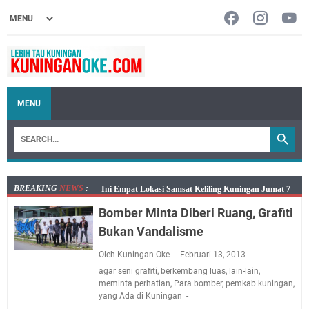
MENU
BREAKING
NEWS
:
Jumat 7 Agustus 2026 Mobil SIM Keliling Ada di
Kecamatan Sindangagung
Bomber Minta Diberi Ruang, Grafiti
Embun Pagi Jumat 8 Agustus 2026: Jika Keberkahan
Bukan Vandalisme
Dicabut Dari Hidupmu, Kamu Akan Tetap Berjalan
Oleh Kuningan Oke
Februari 13, 2013
Kelaparan Meskipun Memiliki Sekarung Penuh Uang
agar seni grafiti
,
berkembang luas
,
lain-lain
,
Salat Lima Waktu itu Bukan Cuma Kewajiban, Tapi
meminta perhatian
,
Para bomber
,
pemkab kuningan
,
juga Tempat Beristirahat yang Paling Menenangkan, Ini
yang Ada di Kuningan