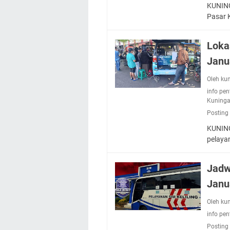
KUNING
Pasar 
Loka
Janu
Oleh ku
info pen
Kuning
Posting
KUNING
pelaya
Jadw
Janu
Oleh ku
info pen
Posting