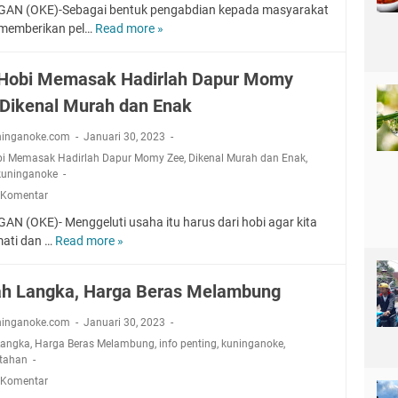
k
h
n
AN (OKE)-Sebagai bentuk pengabdian kepada masyarakat
0
P
o
o
i
g
memberikan pel…
Read more »
I
J
e
b
n
n
a
n
u
j
r
o
g
n
f
t
a
a
 Hobi Memasak Hadirlah Dapur Momy
m
g
S
o
a
b
i
a
 Dikenal Murah dan Enak
e
P
a
d
E
l
e
t
a
n
ninganoke.com
Januari 30, 2023
a
n
S
n
g
s
bi Memasak Hadirlah Dapur Momy Zee
,
Dikenal Murah dan Enak
,
t
t
B
k
kuninganoke
a
i
r
i
a
3
 Komentar
n
u
s
u
1
g
k
AN (OKE)- Menggeluti usaha itu harus dari hobi agar kita
n
T
J
,
t
ati dan …
Read more »
D
i
u
a
K
u
a
s
n
n
l
r
r
G
a
h Langka, Harga Beras Melambung
u
i
a
i
e
i
a
n
l
H
l
k
ninganoke.com
Januari 30, 2023
r
i
o
a
a
Langka
,
Harga Beras Melambung
i
,
info penting
,
kuninganoke
,
k
b
r
n
tahan
H
i
W
5
 Komentar
D
M
e
S