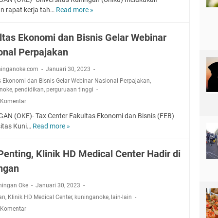
a
u
a
t
an rapat kerja tah…
Read more »
n
U
m
n
a
g
n
a
,
n
u
i
h
ltas Ekonomi dan Bisnis Gelar Webinar
T
B
n
k
,
a
u
onal Perpajakan
a
u
N
k
p
n
K
u
A
ninganoke.com
Januari 30, 2023
a
K
u
r
d
t
s Ekonomi dan Bisnis Gelar Webinar Nasional Perpajakan
,
U
m
F
a
noke
,
pendidikan
,
perguruaan tinggi
i
A
p
i
K
d
 Komentar
,
u
t
e
a
K
l
r
AN (OKE)- Tax Center Fakultas Ekonomi dan Bisnis (FEB)
n
n
e
k
i
sitas Kuni…
Read more »
F
y
W
r
a
D
a
a
a
u
n
i
k
m
b
Penting, Klinik HD Medical Center Hadir di
g
P
h
u
a
u
i
u
a
ngan
l
n
p
a
l
d
t
a
K
n
u
a
ningan Oke
Januari 30, 2023
a
n
u
R
h
n
an
,
Klinik HD Medical Center
,
kuninganoke
,
lain-lain
s
S
n
p
a
g
E
 Komentar
e
i
6
n
K