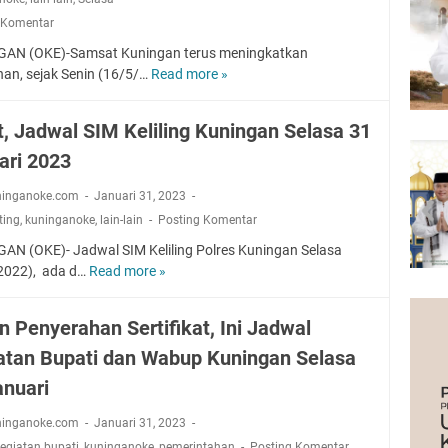
s
s
 Komentar
w
,
a
P
AN (OKE)-Samsat Kuningan terus meningkatkan
I
T
nan, sejak Senin (16/5/…
Read more »
S
k
H
e
u
o
l
t, Jadwal SIM Keliling Kuningan Selasa 31
t
y
a
i
a
ari 2023
s
P
L
a
e
e
ninganoke.com
Januari 31, 2023
,
l
n
ting
,
kuninganoke
,
lain-lain
Posting Komentar
J
a
s
a
AN (OKE)- Jadwal SIM Keliling Polres Kuningan Selasa
t
I
d
2022), ada d…
Read more »
C
i
n
w
a
h
d
a
t
a
o
n Penyerahan Sertifikat, Ini Jadwal
l
a
n
n
S
atan Bupati dan Wabup Kuningan Selasa
t
R
e
a
,
e
anuari
s
m
J
l
i
s
a
ninganoke.com
Januari 31, 2023
a
a
a
d
w
kegiatan bupati
,
kuninganoke
,
pemerintahan
Posting Komentar