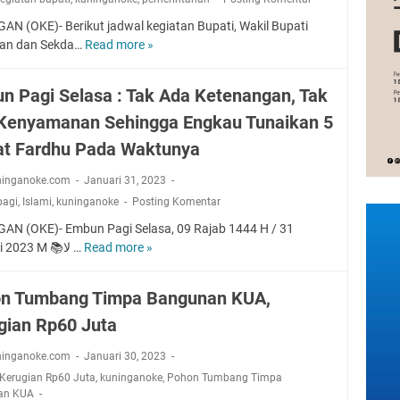
t
w
a
K
AN (OKE)- Berikut jadwal kegiatan Bupati, Wakil Bupati
a
n
e
an dan Sekda…
Read more »
S
l
P
l
e
S
a
i
l
I
n Pagi Selasa : Tak Ada Ketenangan, Tak
j
l
a
M
a
i
Kenyamanan Sehingga Engkau Tunaikan 5
i
K
k
n
n
e
at Fardhu Pada Waktunya
g
P
l
A
e
ninganoke.com
Januari 31, 2023
i
d
n
l
pagi
,
Islami
,
kuninganoke
Posting Komentar
a
y
i
AN (OKE)- Embun Pagi Selasa, 09 Rajab 1444 H / 31
d
e
n
Januari 2023 M 📚‏لا …
Read more »
E
i
r
g
m
M
a
K
b
a
h
u
n Tumbang Timpa Bangunan KUA,
u
n
a
n
gian Rp60 Juta
n
d
n
i
P
i
S
n
ninganoke.com
Januari 30, 2023
a
r
e
g
Kerugian Rp60 Juta
,
kuninganoke
,
Pohon Tumbang Timpa
g
a
r
a
an KUA
i
n