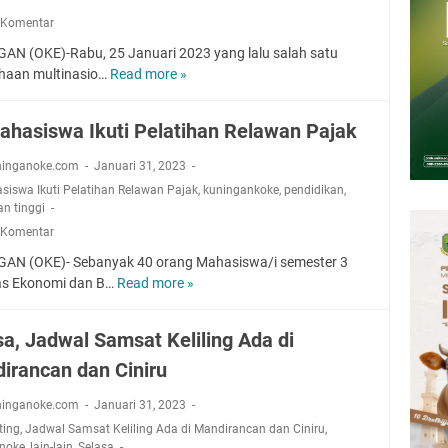
Agustus 2026: Tidak Perlu Iri, Kita Punya Takdir Masing-masing, Hidup
 Komentar
h, Belum Tentu Indah
AN (OKE)-Rabu, 25 Januari 2023 yang lalu salah satu
ni Jadwal Salat Wilayah Kuningan Rabu 5 Agustus 2026
haan multinasio…
Read more »
G
pati Kuningan Kamis 6 Agustus 2026 Ada Tiga Acara
a
n
26 Mobil Samling Ada di Alun-alun Luragung, Ini Persyaratan dan
ahasiswa Ikuti Pelatihan Relawan Pajak
d
e
ninganoke.com
Januari 31, 2023
at Keliling Kuningan Kamis 6 Agustus 2026 Ada di Empat Titik
n
siswa Ikuti Pelatihan Relawan Pajak
,
kuningankoke
,
pendidikan
,
g
an tinggi
O
 Komentar
p
AN (OKE)- Sebanyak 40 orang Mahasiswa/i semester 3
t
as Ekonomi dan B…
Read more »
4
i
0
k
M
Z
sa, Jadwal Samsat Keliling Ada di
a
o
irancan dan Ciniru
h
l
a
a
ninganoke.com
Januari 31, 2023
s
r
ting
,
Jadwal Samsat Keliling Ada di Mandirancan dan Ciniru
,
i
i
noke
,
lain-lain
,
Selasa