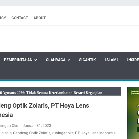
ICY
CONTACT
ABOUT
PEMERINTAHAN
OLAHRAGA
SICANTIK
ISLAMI
INSID
 Agustus 2026: Tidak Semua Keterlambatan Berarti Kegagalan
mbersihnya, Salat Bisa Menjadi Pembersih Dosa Kita, Ini Jadwal Salat
eng Optik Zolaris, PT Hoya Lens
Kamis 6 Agustus 2026
nesia
upati, Wabup dan Sekda Kuningan Rabu 5 Agustus 2026 Masing-masing
ningan Oke
Januari 31, 2023
 Kuningan Rabu 5 Agustus 2026
 bisnis
,
Gandeng Optik Zolaris
,
kuninganoke
,
PT Hoya Lens Indonesia
6 Mobil SIM Keliling Kuningan Ada di Sini!