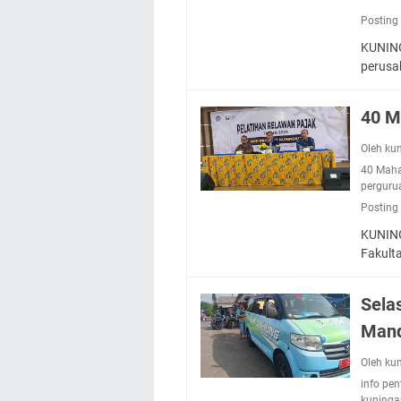
Embun Pagi Rabu 5 
Posting
yang Terlihat Mewa
KUNING
Ayo Salat Kawan! I
perusa
Agenda Kegiatan Bu
Kamis 6 Agustus 20
40 M
Besaran Biayanya
Oleh ku
Layanan Mobil Sams
40 Maha
perguru
Posting
KUNING
Fakult
Sela
Mand
Oleh ku
info pen
kuninga