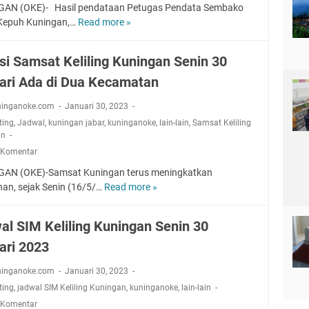
M
AN (OKE)- Hasil pendataan Petugas Pendata Sembako
e
b
h
e
Kepuh Kuningan,…
Read more »
G
m
i
o
d
a
a
n
l
i
b
s
a
a
si Samsat Keliling Kuningan Senin 30
c
a
a
r
t
a
ari Ada di Dua Kecamatan
h
k
N
F
l
L
H
a
a
C
ninganoke.com
Januari 30, 2023
a
a
s
r
e
ting
,
Jadwal
,
kuningan jabar
,
kuninganoke
,
lain-lain
,
Samsat Keliling
n
d
i
d
n
an
g
i
o
h
t
 Komentar
k
r
n
u
e
a
l
a
AN (OKE)-Samsat Kuningan terus meningkatkan
P
r
,
a
l
nan, sejak Senin (16/5/…
Read more »
a
L
H
H
h
P
d
o
a
a
D
e
a
k
d
al SIM Keliling Kuningan Senin 30
r
a
r
W
a
i
g
p
p
ari 2023
a
s
r
a
u
a
k
i
d
B
r
ninganoke.com
Januari 30, 2023
j
t
S
i
e
M
a
ting
,
jadwal SIM Keliling Kuningan
,
kuninganoke
,
lain-lain
u
a
K
r
o
k
n
m
 Komentar
u