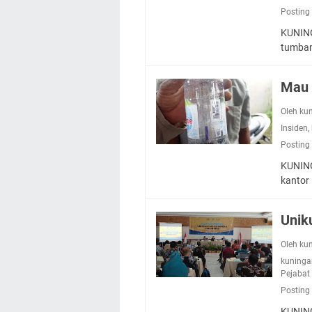
Posting
KUNING
tumba
Mau 
Oleh ku
Insiden
,
Posting
KUNING
kantor
Unik
Oleh ku
kuninga
Pejabat 
Posting
KUNING