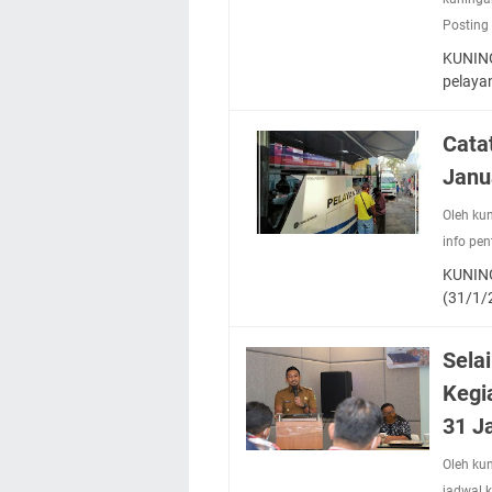
Posting
KUNING
pelaya
Cata
Janu
Oleh ku
info pen
KUNING
(31/1/
Selai
Kegi
31 J
Oleh ku
jadwal 