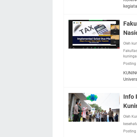
kegiat
Faku
Nasi
Oleh ku
Fakulta
kuninga
Posting
KUNING
Univer
Info 
Kuni
Oleh Ku
kesehat
Posting