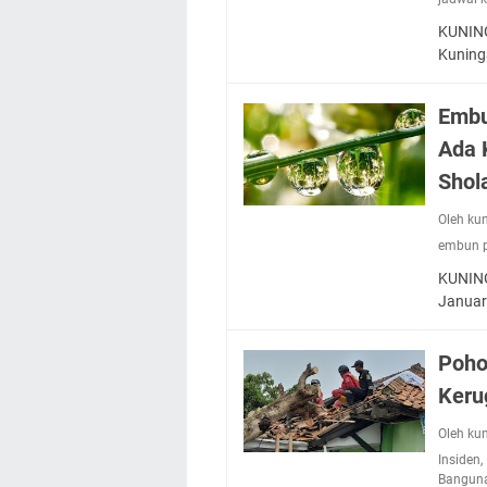
KUNING
Kuning
Embu
Ada 
Shol
Oleh ku
embun 
KUNING
Poho
Keru
Oleh ku
Insiden
,
Bangun