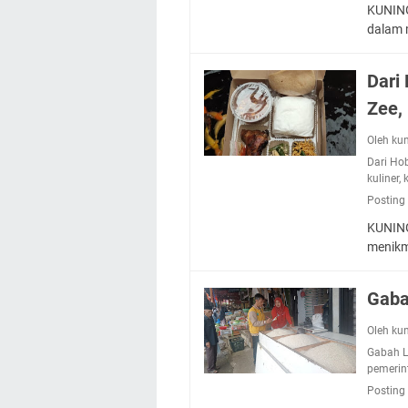
KUNING
dalam 
Dari
Zee,
Oleh ku
Dari Ho
kuliner
,
Posting
KUNING
menikm
Gaba
Oleh ku
Gabah 
pemerin
Posting