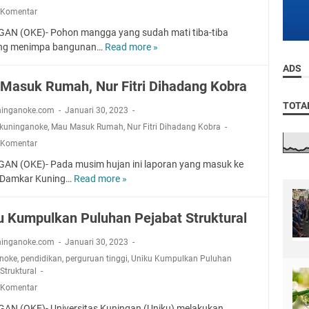
t
n
 Komentar
S
c
i
S
e
a
f
AN (OKE)- Pohon mangga yang sudah mati tiba-tiba
e
l
n
i
ng menimpa bangunan…
Read more »
l
P
a
d
k
a
o
ADS
s
a
a
s
h
Masuk Rumah, Nur Fitri Dihadang Kobra
a
n
t
a
o
:
C
,
TOTA
3
n
ninganoke.com
Januari 30, 2023
T
i
I
1
T
kuninganoke
,
Mau Masuk Rumah
,
Nur Fitri Dihadang Kobra
a
n
n
J
u
 Komentar
k
i
i
a
m
A
r
J
AN (OKE)- Pada musim hujan ini laporan yang masuk ke
n
b
d
u
a
 Damkar Kuning…
Read more »
u
a
M
a
d
a
n
a
K
w
r
g
u
u Kumpulkan Puluhan Pejabat Struktural
e
a
i
T
M
t
l
2
i
a
ninganoke.com
Januari 30, 2023
e
K
0
m
s
noke
,
pendidikan
,
perguruan tinggi
,
Uniku Kumpulkan Puluhan
n
e
2
p
u
Struktural
a
g
3
a
k
 Komentar
n
i
B
R
g
a
AN (OKE)- Universitas Kuningan (Uniku) melakukan