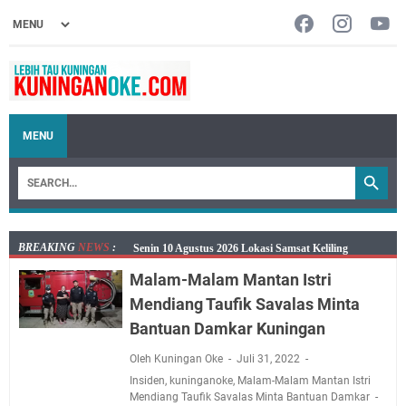
MENU
BREAKING
NEWS
:
Agenda Kegiatan Bupati dan Sekda Minggu 9 Agustus
2026 Hanya Satu, Wabup Kuningan Tiga Acara
Malam-Malam Mantan Istri
Samsat Keliling Kuningan Minggu 9 Agustus 2026
Mendiang Taufik Savalas Minta
Mau Perpanjang SIM? Ini Lokasi Mobil Keliling
Bantuan Damkar Kuningan
Kuningan Sabtu 8 Agustus 2026
Oleh Kuningan Oke
Juli 31, 2022
Sabtu 8 Agustus 2026 Layanan Mobil Samsat Keliling
Insiden
,
kuninganoke
,
Malam-Malam Mantan Istri
Ada di Sini!
Mendiang Taufik Savalas Minta Bantuan Damkar