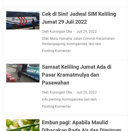
Cek di Sini! Jadwal SIM Keliling
Jumat 29 Juli 2022
Oleh Kuningan Oke
Juli 29, 2022
Diler Mora Yamaha Jalan Cimindi Kecamatan
Sindangagung
,
kuninganoke
,
lain-lain
Posting Komentar
Samsat Keliling Jumat Ada di
Pasar Kramatmulya dan
Pasawahan
Oleh Kuningan Oke
Juli 29, 2022
info penting
,
kuninganoke
,
lain-lain
Posting Komentar
Embun pagi: Apabila Maulid
Dibacakan Pada Air dan Diminum,