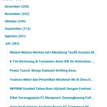
Desember
(258)
November
(255)
Oktober
(249)
September
(315)
Agustus
(261)
Juli
(283)
Malam-Malam Mantan Istri Mendiang Taufik Savalas M...
8 Tim Bertarung di Turnamen Antar RW Se-Kelurahan ...
Pawai Taaruf, Warga Sukasari Keliling Desa
Yasinan Akbar dan Pelantikan Muslimat NU di Desa D...
BKPRMI Sambut Tahun Baru Hijriyah Dengan Festival ...
Sikat Suranggajaya FC Margasari, Gunungkarung Full...
Away ke Kuningan, Fastrata Buana FC Tangerang Dij...