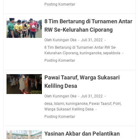
Agenda Kegiatan Bupati Kuningan Jumat 7 Agustus
Posting Komentar
2026 Ada Tiga, Tapi yang Bakal Dihadiri Hanya Satu
Ini Empat Lokasi Samsat Keliling Kuningan Jumat 7
8 Tim Bertarung di Turnamen Antar
Agustus 2026
RW Se-Kelurahan Ciporang
Jumat 7 Agustus 2026 Mobil SIM Keliling Ada di
Kecamatan Sindangagung
Oleh Kuningan Oke
Juli 31, 2022
Embun Pagi Jumat 8 Agustus 2026: Jika Keberkahan
8 Tim Bertarung di Turnamen Antar RW Se-
Kelurahan Ciporang
,
kuninganoke
,
sepakbola
Dicabut Dari Hidupmu, Kamu Akan Tetap Berjalan
Posting Komentar
Kelaparan Meskipun Memiliki Sekarung Penuh Uang
Ini Jadwal Samsat Keliling Kuningan Senin 10 Agustus
Pawai Taaruf, Warga Sukasari
2026
Keliling Desa
Senin 10 Agustus 2026 Lokasi Samsat Keliling
Kuningan Ada di Empat Lokasi
Oleh Kuningan Oke
Juli 31, 2022
desa
,
Islami
,
kuninganoke
,
Pawai Taaruf
,
Polri
,
Warga Sukasari Keliling Desa
Posting Komentar
Yasinan Akbar dan Pelantikan