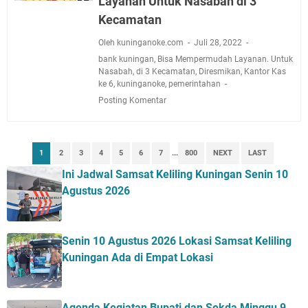
Layanan Untuk Nasabah di 3
Kecamatan
Oleh kuninganoke.com
Juli 28, 2022
bank kuningan
,
Bisa Mempermudah Layanan. Untuk
Nasabah
,
di 3 Kecamatan
,
Diresmikan
,
Kantor Kas
ke 6
,
kuninganoke
,
pemerintahan
Posting Komentar
1
2
3
4
5
6
7
...
800
NEXT
LAST
Ini Jadwal Samsat Keliling Kuningan Senin 10
Agustus 2026
Senin 10 Agustus 2026 Lokasi Samsat Keliling
Kuningan Ada di Empat Lokasi
Agenda Kegiatan Bupati dan Sekda Minggu 9