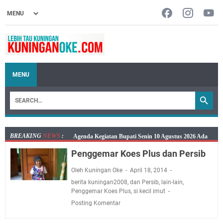
MENU
BREAKING
NEWS
:
Ini Jadwal Samsat Keliling Kuningan Senin 10 Agustus
2026
Penggemar Koes Plus dan Persib
Senin 10 Agustus 2026 Lokasi Samsat Keliling
Oleh Kuningan Oke
April 18, 2014
Kuningan Ada di Empat Lokasi
berita kuningan2008
,
dan Persib
,
lain-lain
,
Kaya Salat, Miskin Salat, Apapun Tetap Cari Allah, Ini
Penggemar Koes Plus
,
si kecil imut
Jadwal Salat Wilayah Kuningan Senin 10 Agustus 2026
Posting Komentar
Agenda Kegiatan Bupati dan Sekda Minggu 9 Agustus