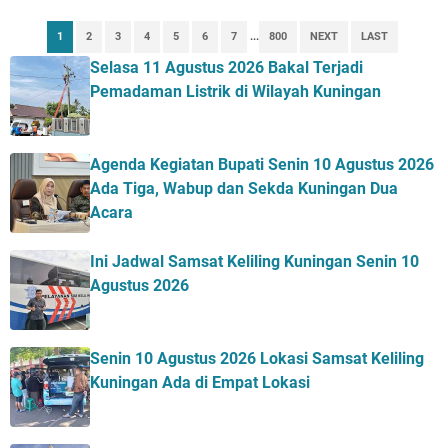
2026 Hanya Satu, Wabup Kuningan Tiga Acara
Samsat Keliling Kuningan Minggu 9 Agustus 2026
1
2
3
4
5
6
7
...
800
NEXT
LAST
Mau Perpanjang SIM? Ini Lokasi Mobil Keliling
Selasa 11 Agustus 2026 Bakal Terjadi
Kuningan Sabtu 8 Agustus 2026
Pemadaman Listrik di Wilayah Kuningan
Sabtu 8 Agustus 2026 Layanan Mobil Samsat Keliling
Ada di Sini!
Agenda Kegiatan Bupati Kuningan Jumat 7 Agustus
Agenda Kegiatan Bupati Senin 10 Agustus 2026
2026 Ada Tiga, Tapi yang Bakal Dihadiri Hanya Satu
Ada Tiga, Wabup dan Sekda Kuningan Dua
Selasa 11 Agustus 2026 Bakal Terjadi Pemadaman
Acara
Listrik di Wilayah Kuningan
Agenda Kegiatan Bupati Senin 10 Agustus 2026 Ada
Ini Jadwal Samsat Keliling Kuningan Senin 10
Tiga, Wabup dan Sekda Kuningan Dua Acara
Agustus 2026
Senin 10 Agustus 2026 Lokasi Samsat Keliling
Kuningan Ada di Empat Lokasi