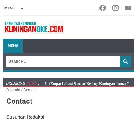
MENU
BREAKING
NEWS
:
Jumat 7 Agustus 2026 Mobil SIM Keliling Ada di
Beranda
/
Contact
Kecamatan Sindangagung
Contact
Embun Pagi Jumat 8 Agustus 2026: Jika Keberkahan
Dicabut Dari Hidupmu, Kamu Akan Tetap Berjalan
Kelaparan Meskipun Memiliki Sekarung Penuh Uang
Susunan Redaksi
Salat Lima Waktu itu Bukan Cuma Kewajiban, Tapi
juga Tempat Beristirahat yang Paling Menenangkan, Ini