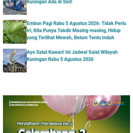
Kuningan Ada di Sini!
Embun Pagi Rabu 5 Agustus 2026: Tidak Perlu
Iri, Kita Punya Takdir Masing-masing, Hidup
yang Terlihat Mewah, Belum Tentu Indah
Ayo Salat Kawan! Ini Jadwal Salat Wilayah
Kuningan Rabu 5 Agustus 2026