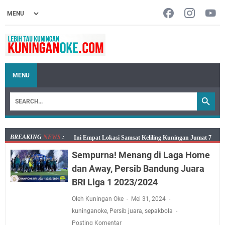
MENU
BREAKING
NEWS
:
Jumat 7 Agustus 2026 Mobil SIM Keliling Ada di
Kecamatan Sindangagung
Sempurna! Menang di Laga Home
Embun Pagi Jumat 8 Agustus 2026: Jika Keberkahan
dan Away, Persib Bandung Juara
Dicabut Dari Hidupmu, Kamu Akan Tetap Berjalan
BRI Liga 1 2023/2024
Kelaparan Meskipun Memiliki Sekarung Penuh Uang
Oleh Kuningan Oke
Mei 31, 2024
Salat Lima Waktu itu Bukan Cuma Kewajiban, Tapi
kuninganoke
,
Persib juara
,
sepakbola
juga Tempat Beristirahat yang Paling Menenangkan, Ini
Posting Komentar