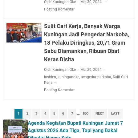
Oleh Kuningan Oke
Mei 30, 2024
Posting Komentar
Sulit Cari Kerja, Banyak Warga
Kuningan Jadi Pengedar Narkoba,
18 Pelaku Diringkus, 20,71 Gram
Sabu Diamankan, Ribuan Obat
Keras Disita
Oleh Kuningan Oke
Mei 29, 2024
Insiden
,
kuninganoke
,
pengedar narkoba
,
Sulit Cari
Kerja
Posting Komentar
1
2
3
4
5
6
7
...
800
NEXT
LAST
Agenda Kegiatan Bupati Kuningan Jumat 7
Agustus 2026 Ada Tiga, Tapi yang Bakal
Dihadiri Hanya Satu