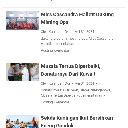
Jadwal Salat Wilayah Kuningan Jumat 7 Agustus 2026
Nobar Final Piala Presiden 2026 Bersama Kebo Bule
Miss Cassandra Hallett Dukung
Sangat Seru
Misting Opa
Warga Mulai Kesulitan Air Bersih Akibat Kekeringan,
Polres Kuningan dan PAM Tirta Kamuning Salurakan
Oleh Kuningan Oke
Mei 31, 2024
12 Ribu Liter
dukung program mosting opa
,
Miss Cassandra
Uniku Jadi Tuan Rumah Pendampingan Penyusunan
Hallett
,
pemerintahan
Dokumen SPMI
Posting Komentar
Sudahkah Kita Merdeka Dari Hawa Nafsu?
Info Sembako di Pasar Kepuh Kuningan Kamis 6
Musala Tertua Diperbaiki,
Agustus 2026, Daging Naik, Telur Turun
Donaturnya Dari Kuwait
Agenda Kegiatan Bupati Kuningan Jumat 7 Agustus
Oleh Kuningan Oke
Mei 31, 2024
2026 Ada Tiga, Tapi yang Bakal Dihadiri Hanya Satu
Donaturnya Dari Kuwait
,
Islami
,
kuninganoke
,
Ini Empat Lokasi Samsat Keliling Kuningan Jumat 7
Musala Tertua Diperbaiki
,
pemerintahan
Agustus 2026
Posting Komentar
Sekda Kuningan Ikut Bersihkan
Eceng Gondok