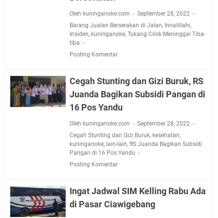
Oleh kuninganoke.com
September 28, 2022
Barang Jualan Berserakan di Jalan
,
Innalillahi
,
Insiden
,
kuninganoke
,
Tukang Cilok Meninggal Tiba-
tiba
Posting Komentar
Cegah Stunting dan Gizi Buruk, RS
Juanda Bagikan Subsidi Pangan di
16 Pos Yandu
Oleh kuninganoke.com
September 28, 2022
Cegah Stunting dan Gizi Buruk
,
kesehatan
,
kuninganoke
,
lain-lain
,
RS Juanda Bagikan Subsidi
Pangan di 16 Pos Yandu
Posting Komentar
Ingat Jadwal SIM Kelling Rabu Ada
di Pasar Ciawigebang