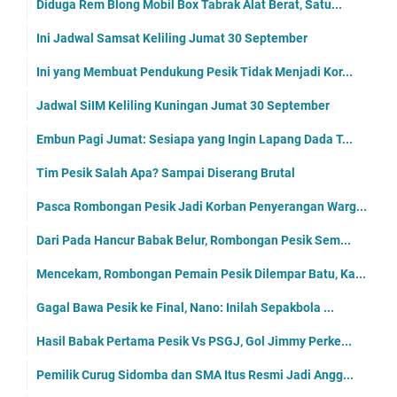
September
(164)
Agustus
(177)
Juli
(283)
Juni
(265)
Mei
(245)
April
(253)
Maret
(279)
Februari
(261)
Januari
(257)
2024
(3156)
Desember
(259)
November
(249)
Oktober
(262)
September
(209)