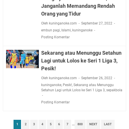
Janganlah Memandang Rendah
Orang yang Tidur
Oleh kuninganoke.com
September 27, 2022
embun pagi
,
Islami
,
kuninganoke
Posting Komentar
Sekarang atau Menunggu Setahun
Lagi untuk Lolos ke Seri 1 Liga 3,
Pesik!
Oleh kuninganoke.com
September 26, 2022
kuninganoke
,
Pesik!
,
Sekarang atau Menunggu
Setahun Lagi untuk Lolos ke Seri 1 Liga 3
,
sepakbola
Posting Komentar
1
2
3
4
5
6
7
...
800
NEXT
LAST