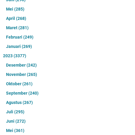
Embun Pagi: Jika Allah Mampu Merubah Siang
Malam, Maka Yakinlah Allah Juga Mampu Merubah
Kecewa Menjadi Bahagia
Juli 24, 2022
Tidak ada komentar
Tabrakan Mobil dan Motor, Satu Orang Meninggal
Dunia
November 10, 2021
Tidak ada komentar
5 Cafe Bernuansa Alam yang Wajib Kamu Kunjungi
di Kuningan
Agustus 29, 2021
Tidak ada komentar
Hasil Sidak Diskopdaperin, di Gudang Minyak
Goreng Menumpuk ke Konsumen Sebut Kosong
Februari 13, 2022
Tidak ada komentar
Diabadikan Sebagai Nama Jalan, Ini Kisah Syekh
Maulana Akbar