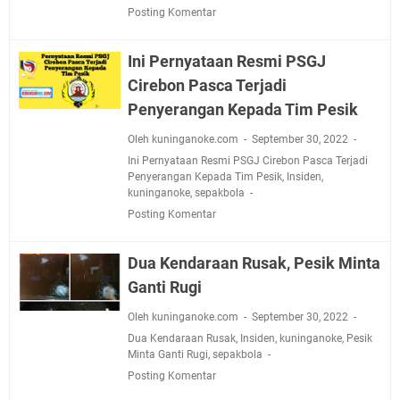
Jadwal Salat Wilayah Kuningan Jumat 7 Agustus 2026
Posting Komentar
Nobar Final Piala Presiden 2026 Bersama Kebo Bule
Sangat Seru
Ini Pernyataan Resmi PSGJ
Warga Mulai Kesulitan Air Bersih Akibat Kekeringan,
Cirebon Pasca Terjadi
Polres Kuningan dan PAM Tirta Kamuning Salurakan
Penyerangan Kepada Tim Pesik
12 Ribu Liter
Uniku Jadi Tuan Rumah Pendampingan Penyusunan
Oleh kuninganoke.com
September 30, 2022
Dokumen SPMI
Ini Pernyataan Resmi PSGJ Cirebon Pasca Terjadi
Penyerangan Kepada Tim Pesik
,
Insiden
,
Sudahkah Kita Merdeka Dari Hawa Nafsu?
kuninganoke
,
sepakbola
Info Sembako di Pasar Kepuh Kuningan Kamis 6
Posting Komentar
Agustus 2026, Daging Naik, Telur Turun
Agenda Kegiatan Bupati Kuningan Jumat 7 Agustus
Dua Kendaraan Rusak, Pesik Minta
2026 Ada Tiga, Tapi yang Bakal Dihadiri Hanya Satu
Ganti Rugi
Ini Empat Lokasi Samsat Keliling Kuningan Jumat 7
Agustus 2026
Oleh kuninganoke.com
September 30, 2022
Dua Kendaraan Rusak
,
Insiden
,
kuninganoke
,
Pesik
Minta Ganti Rugi
,
sepakbola
Posting Komentar