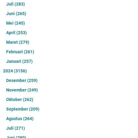
Suami Ngamuk, Anak dan Istri Dilukai Sajam
Maret 28, 2022
Tidak ada komentar
Embun Pagi: Saat Anda Menyampaikan Kebenaran,
Maka Anda Menemukan Dua Reaksi Berbeda
Juni 12, 2022
Tidak ada komentar
Bacaan Wirdul-Latif Lengkap Tulisan Arab dan
Latin
Oktober 24, 2021
Tidak ada komentar
Jalan Lingkar Timur Kuningan Mulai Makan Korban
April 07, 2022
Tidak ada komentar
10 Rekomendasi Mie Bakso Terenak di Kuningan,
Dijamin Nagih!
September 02, 2021
Tidak ada komentar