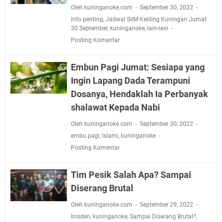
Oleh kuninganoke.com
September 30, 2022
info penting
,
Jadwal SiIM Keliling Kuningan Jumat
30 September
,
kuninganoke
,
lain-lain
Posting Komentar
Embun Pagi Jumat: Sesiapa yang
Ingin Lapang Dada Terampuni
Dosanya, Hendaklah Ia Perbanyak
shalawat Kepada Nabi
Oleh kuninganoke.com
September 30, 2022
embu pagi
,
Islami
,
kuninganoke
Posting Komentar
Tim Pesik Salah Apa? Sampai
Diserang Brutal
Oleh kuninganoke.com
September 29, 2022
Insiden
,
kuninganoke
,
Sampai Diserang Brutal?
,