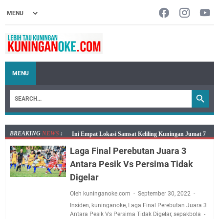
MENU
BREAKING
NEWS
:
Jumat 7 Agustus 2026 Mobil SIM Keliling Ada di
Kecamatan Sindangagung
Laga Final Perebutan Juara 3
Embun Pagi Jumat 8 Agustus 2026: Jika Keberkahan
Antara Pesik Vs Persima Tidak
Dicabut Dari Hidupmu, Kamu Akan Tetap Berjalan
Digelar
Kelaparan Meskipun Memiliki Sekarung Penuh Uang
Oleh kuninganoke.com
September 30, 2022
Salat Lima Waktu itu Bukan Cuma Kewajiban, Tapi
Insiden
,
kuninganoke
,
Laga Final Perebutan Juara 3
juga Tempat Beristirahat yang Paling Menenangkan, Ini
Antara Pesik Vs Persima Tidak Digelar
,
sepakbola