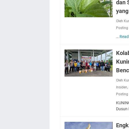
dan 
yang
Oleh Ku
Posting
…
Read
Kola
Kuni
Benc
Oleh Ku
Insiden
,
Posting
KUNING
Dusun 
Engk