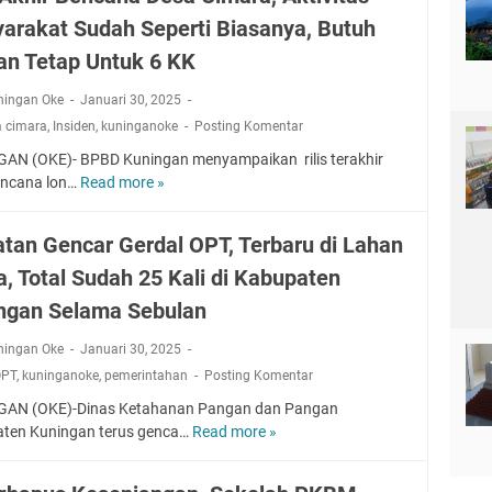
i
m
,
n
a
a
arakat Sudah Seperti Biasanya, Butuh
h
K
P
S
u
t
B
e
o
an Tetap Untuk 6 KK
e
a
a
s
l
k
n
n
i
ningan Oke
Januari 30, 2025
r
a
L
d
a
e
y
 cimara
,
Insiden
,
kuninganoke
Posting Komentar
o
e
-
s
a
n
AN (OKE)- BPBD Kuningan menyampaikan rilis terakhir
l
s
K
S
g
encana lon…
Read more »
R
P
i
u
e
s
i
a
a
n
p
o
l
r
a
atan Gencar Gerdal OPT, Terbaru di Lahan
i
e
r
i
k
n
n
r
d
a, Total Sudah 25 Kali di Kabupaten
s
i
,
g
t
i
A
r
J
ngan Selama Sebulan
a
i
C
k
d
i
n
A
i
h
ningan Oke
Januari 30, 2025
i
k
S
p
m
i
T
a
OPT
,
kuninganoke
,
pemerintahan
Posting Komentar
a
a
a
r
e
D
l
L
r
AN (OKE)-Dinas Ketahanan Pangan dan Pangan
B
m
e
u
a
a
ten Kuningan terus genca…
Read more »
D
e
p
n
r
g
B
i
n
a
g
k
i
e
s
c
t
a