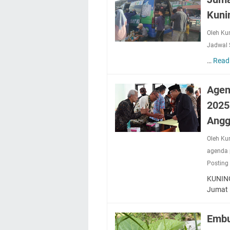
Kuni
Oleh Ku
Jadwal 
…
Read
Agen
2025
Angg
Oleh Ku
agenda 
Posting
KUNING
Jumat
Embu