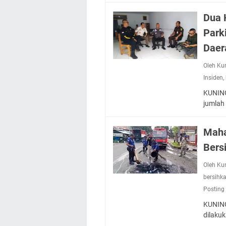
Dua 
Park
Daer
Oleh Ku
Insiden
,
KUNING
jumlah
Maha
Bers
Oleh Ku
bersihk
Posting
KUNING
dilaku