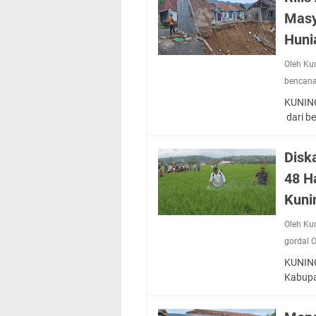
Masy
Huni
Oleh Ku
bencana
KUNING
dari b
Disk
48 H
Kuni
Oleh Ku
gordal 
KUNING
Kabupa