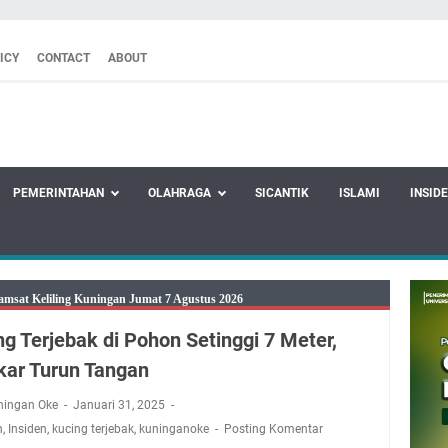
ICY
CONTACT
ABOUT
PEMERINTAHAN
OLAHRAGA
SICANTIK
ISLAMI
INSID
amsat Keliling Kuningan Jumat 7 Agustus 2026
26 Mobil SIM Keliling Ada di Kecamatan Sindangagung
ng Terjebak di Pohon Setinggi 7 Meter,
8 Agustus 2026: Jika Keberkahan Dicabut Dari Hidupmu, Kamu Akan
ar Turun Tangan
laparan Meskipun Memiliki Sekarung Penuh Uang
tu Bukan Cuma Kewajiban, Tapi juga Tempat Beristirahat yang Paling
ningan Oke
Januari 31, 2025
adwal Salat Wilayah Kuningan Jumat 7 Agustus 2026
n
,
Insiden
,
kucing terjebak
,
kuninganoke
Posting Komentar