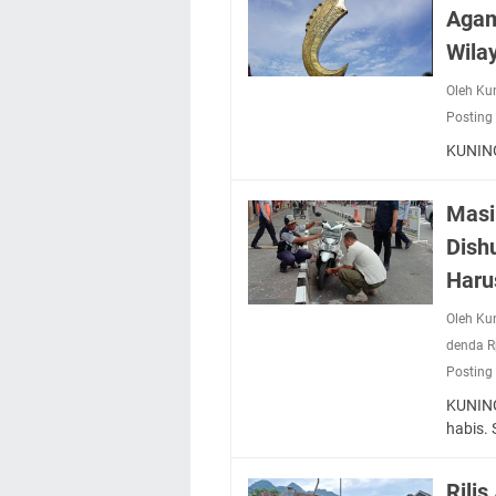
Agam
Wila
Oleh Ku
Posting
KUNIN
Masi
Dish
Haru
Oleh Ku
denda R
Posting
KUNING
habis.
Rili