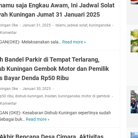
a
g
h
amu saja Engkau Awam, Ini Jadwal Solat
b
J
t
K
M
o
a
3
yah Kuningan Jumat 31 Januari 2025
u
i
r
n
1
n
l
a
u
ningan Oke
Januari 31, 2025
Islami
,
jadwal solat
,
kuninganoke
J
i
i
s
a
a
n
 Komentar
k
i
r
n
g
GAN(OKE)- Melaksanakan sala…
Read more »
P
E
D
i
u
a
e
n
e
2
a
n
m
g
n
0
h Bandel Parkir di Tempat Terlarang,
r
A
k
k
g
2
i
d
ub Kuningan Gembok Motor dan Pemilik
a
a
a
5
2
a
b
u
n
:
s Bayar Denda Rp50 Ribu
0
d
K
H
M
B
2
i
u
i
ningan Oke
Januari 30, 2025
a
a
5
T
n
d
h
h
p50 ribu
,
dishub kuningan
,
Insiden
,
kuninganoke
,
motor di gembok
:
i
i
u
a
a
P
 Komentar
g
n
p
s
g
e
a
AN (OKE)- Kesabaran Dishub Kuningan sepertinya sudah
g
D
i
i
n
T
 Sebagai buk…
Read more »
a
M
a
s
a
i
e
n
a
l
w
d
n
m
s
a
a
a
s Akhir Bencana Desa Cimara, Aktivitas
j
p