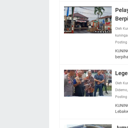
Pela
Berp
Oleh Ku
kuninga
Posting
KUNING
berpih
Lege
Oleh Ku
Didemo
Posting
KUNING
Lebakw
Juma