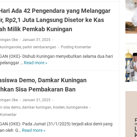
i
n
L
l
S
Hari Ada 42 Pengendara yang Melanggar
F
e
e
a
ir, Rp2,1 Juta Langsung Disetor ke Kas
p
t
k
a
i
ah Milik Pemkab Kuningan
u
s
n
l
W
ningan Oke
Januari 31, 2025
g
t
a
g
kuninganoke
,
parkir sembarangan
Posting Komentar
a
r
i
s
AN (OKE)- Dishub Kuningan menyebutkan selama dua hari
e
7
H
 pelanggar …
Read more »
D
k
M
u
u
,
e
k
a
5
siswa Demo, Damkar Kuningan
t
u
H
M
e
m
ihkan Sisa Pembakaran Ban
a
a
r
U
r
h
,
ningan Oke
Januari 31, 2025
n
i
a
D
i
an sisa demo
,
damkar kuningan
,
Insiden
,
kuninganoke
A
s
a
k
d
 Komentar
i
m
u
a
s
AN (OKE)- Pada Jumat (31/1/2025) terjadi aksi demi yang
k
S
4
w
kan oleh G…
Read more »
a
M
a
2
a
r