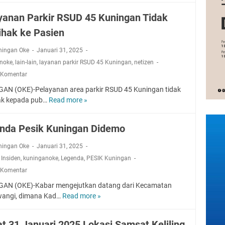
a
m
P
U
T
h
b
yanan Parkir RSUD 45 Kuningan Tidak
e
n
u
a
a
n
i
ihak ke Pasien
r
s
n
g
k
u
i
g
e
u
ningan Oke
Januari 31, 2025
n
s
i
n
I
noke
,
lain-lain
,
layanan parkir RSUD 45 Kuningan
T
,
netizen
w
D
d
k
a
a
 Komentar
u
a
u
n
D
a
AN (OKE)-Pelayanan area parkir RSUD 45 Kuningan tidak
r
t
g
e
L
ak kepada pub…
Read more »
a
P
i
a
m
a
y
e
S
n
o
p
a
l
u
nda Pesik Kuningan Didemo
,
a
n
a
m
D
s
g
y
m
ningan Oke
Januari 31, 2025
a
M
a
e
,
Insiden
,
kuninganoke
,
Legenda
m
,
PESIK Kuningan
e
n
r
k
 Komentar
l
a
S
a
a
AN (OKE)-Kabar mengejutkan datang dari Kecamatan
n
e
r
n
angi, dimana Kad…
Read more »
P
L
m
K
g
a
e
e
u
g
r
g
s
n
t 31 Januari 2025 Lokasi Samsat Keliling