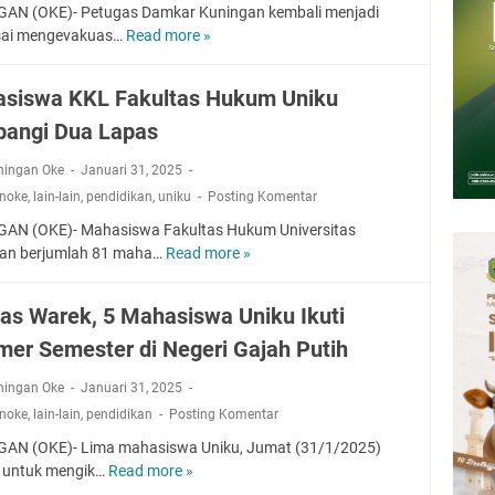
Presiden 2026 Bersama Kebo Bule Sangat Seru
AN (OKE)- Petugas Damkar Kuningan kembali menjadi
tan Air Bersih Akibat Kekeringan, Polres Kuningan dan PAM Tirta
sai mengevakuas…
Read more »
K
n 12 Ribu Liter
u
c
Rumah Pendampingan Penyusunan Dokumen SPMI
siswa KKL Fakultas Hukum Uniku
i
deka Dari Hawa Nafsu?
angi Dua Lapas
n
sar Kepuh Kuningan Kamis 6 Agustus 2026, Daging Naik, Telur Turun
g
pati Kuningan Jumat 7 Agustus 2026 Ada Tiga, Tapi yang Bakal Dihadiri
ningan Oke
Januari 31, 2025
T
noke
,
lain-lain
,
pendidikan
,
uniku
Posting Komentar
e
r
AN (OKE)- Mahasiswa Fakultas Hukum Universitas
j
an berjumlah 81 maha…
Read more »
M
e
a
b
h
pas Warek, 5 Mahasiswa Uniku Ikuti
a
a
k
er Semester di Negeri Gajah Putih
s
d
i
i
ningan Oke
Januari 31, 2025
s
P
noke
,
lain-lain
,
pendidikan
Posting Komentar
w
o
a
AN (OKE)- Lima mahasiswa Uniku, Jumat (31/1/2025)
h
K
s untuk mengik…
Read more »
D
o
K