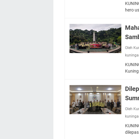
Nobar Final Piala 
KUNING
Warga Mulai Kesuli
hero u
Kamuning Saluraka
Uniku Jadi Tuan 
Maha
Sudahkah Kita Mer
Samb
Info Sembako di Pa
Agenda Kegiatan Bu
Oleh Ku
Hanya Satu
kuninga
KUNING
Kuning
Dile
Summ
Oleh Ku
kuninga
KUNING
dilepa