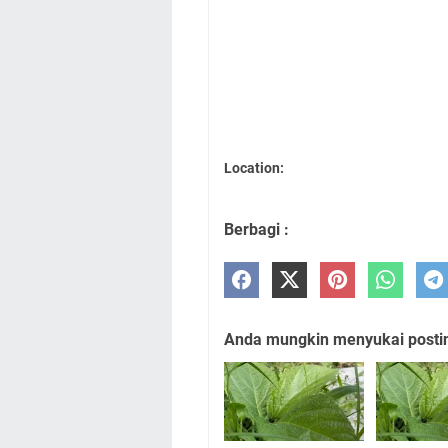
Location:
Berbagi :
Anda mungkin menyukai posting