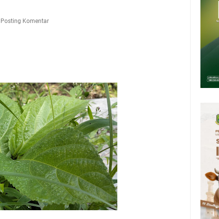
tan Air Bersih Akibat Kekeringan, Polres Kuningan dan PAM Tirta
n 12 Ribu Liter
Posting Komentar
Rumah Pendampingan Penyusunan Dokumen SPMI
deka Dari Hawa Nafsu?
sar Kepuh Kuningan Kamis 6 Agustus 2026, Daging Naik, Telur Turun
pati Kuningan Jumat 7 Agustus 2026 Ada Tiga, Tapi yang Bakal Dihadiri
amsat Keliling Kuningan Jumat 7 Agustus 2026