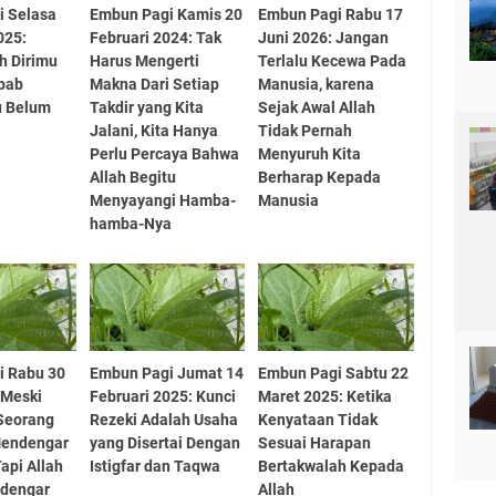
i Selasa
Embun Pagi Kamis 20
Embun Pagi Rabu 17
025:
Februari 2024: Tak
Juni 2026: Jangan
h Dirimu
Harus Mengerti
Terlalu Kecewa Pada
ebab
Makna Dari Setiap
Manusia, karena
 Belum
Takdir yang Kita
Sejak Awal Allah
Jalani, Kita Hanya
Tidak Pernah
Perlu Percaya Bahwa
Menyuruh Kita
Allah Begitu
Berharap Kepada
Menyayangi Hamba-
Manusia
hamba-Nya
i Rabu 30
Embun Pagi Jumat 14
Embun Pagi Sabtu 22
 Meski
Februari 2025: Kunci
Maret 2025: Ketika
Seorang
Rezeki Adalah Usaha
Kenyataan Tidak
Mendengar
yang Disertai Dengan
Sesuai Harapan
api Allah
Istigfar dan Taqwa
Bertakwalah Kepada
ndengar
Allah