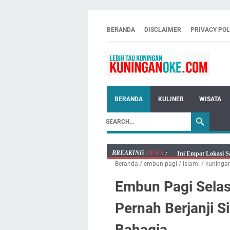
BERANDA
DISCLAIMER
PRIVACY POL
BERANDA
KULINER
WISATA
BREAKING
NEWS
:
Jumat 7 Agustus 20
Beranda
/
embun pagi
/
Islami
/
kuninga
Embun Pagi Jumat 
Tetap Berjalan Ke
Embun Pagi Selas
Salat Lima Waktu i
Pernah Berjanji S
Menenangkan, Ini J
Nobar Final Piala 
Bahagia