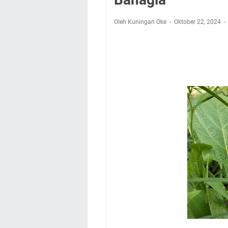
Warga Mulai Kesuli
Kamuning Saluraka
Oleh Kuningan Oke
Oktober 22, 2024
Uniku Jadi Tuan 
Sudahkah Kita Mer
Info Sembako di Pa
Agenda Kegiatan Bu
Hanya Satu
Ini Empat Lokasi S