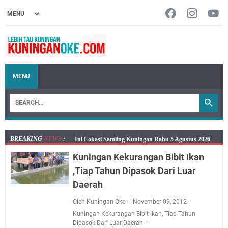
MENU
BREAKING
NEWS
:
Ini Lokasi Samling Kuningan Rabu 5 Agustus 2026
Rabu 5 Agustus 2026 Mobil SIM Keliling Kuningan Ada
Kuningan Kekurangan Bibit Ikan
di Sini!
,Tiap Tahun Dipasok Dari Luar
Embun Pagi Rabu 5 Agustus 2026: Tidak Perlu Iri, Kita
Daerah
Punya Takdir Masing-masing, Hidup yang Terlihat
Mewah, Belum Tentu Indah
Oleh Kuningan Oke
November 09, 2012
Diskatan Kuningan Ingatkan Petani Jelang Puncak
Kuningan Kekurangan Bibit Ikan
,
Tiap Tahun
Dipasok Dari Luar Daerah
Kemarau