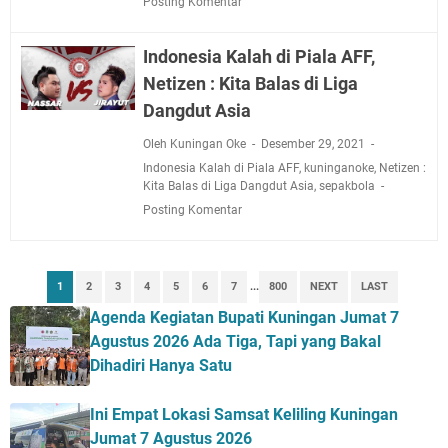
Posting Komentar
Indonesia Kalah di Piala AFF,
Netizen : Kita Balas di Liga
Dangdut Asia
Oleh Kuningan Oke
Desember 29, 2021
Indonesia Kalah di Piala AFF
,
kuninganoke
,
Netizen :
Kita Balas di Liga Dangdut Asia
,
sepakbola
Posting Komentar
1
2
3
4
5
6
7
...
800
NEXT
LAST
Agenda Kegiatan Bupati Kuningan Jumat 7
Agustus 2026 Ada Tiga, Tapi yang Bakal
Dihadiri Hanya Satu
Ini Empat Lokasi Samsat Keliling Kuningan
Jumat 7 Agustus 2026