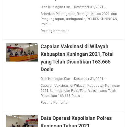
Oleh Kuningan Oke
Desember 31, 2021
Beberkan Penanganan
,
Berbagai Kasus 2021
,
dan
Pengungkapan
,
kuninganoke
,
POLRES KUNINGAN
,
Polri
Posting Komentar
Capaian Vaksinasi di Wilayah
Kabuapten Kuningan 2021, Total
yang Telah Disuntikan 163.665
Dosis
Oleh Kuningan Oke
Desember 31, 2021
Capaian Vaksinasi di Wilayah Kabuapten Kuningan
2021
,
kuninganoke
,
Polri
,
Total Vaksin yang Telah
Disuntikan 163.665 Dosis
Posting Komentar
Data Operasi Kepolisian Polres
Kuningan Tahun 2021