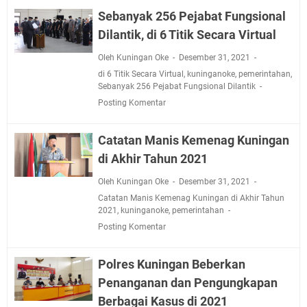
Jadwal Salat Wilayah Kuningan Jumat 7 Agustus 2026
Sebanyak 256 Pejabat Fungsional
Nobar Final Piala Presiden 2026 Bersama Kebo Bule
Dilantik, di 6 Titik Secara Virtual
Sangat Seru
Warga Mulai Kesulitan Air Bersih Akibat Kekeringan,
Oleh Kuningan Oke
Desember 31, 2021
Polres Kuningan dan PAM Tirta Kamuning Salurakan
di 6 Titik Secara Virtual
,
kuninganoke
,
pemerintahan
,
Sebanyak 256 Pejabat Fungsional Dilantik
12 Ribu Liter
Posting Komentar
Uniku Jadi Tuan Rumah Pendampingan Penyusunan
Dokumen SPMI
Catatan Manis Kemenag Kuningan
Sudahkah Kita Merdeka Dari Hawa Nafsu?
Info Sembako di Pasar Kepuh Kuningan Kamis 6
di Akhir Tahun 2021
Agustus 2026, Daging Naik, Telur Turun
Oleh Kuningan Oke
Desember 31, 2021
Agenda Kegiatan Bupati Kuningan Jumat 7 Agustus
Catatan Manis Kemenag Kuningan di Akhir Tahun
2026 Ada Tiga, Tapi yang Bakal Dihadiri Hanya Satu
2021
,
kuninganoke
,
pemerintahan
Ini Empat Lokasi Samsat Keliling Kuningan Jumat 7
Posting Komentar
Agustus 2026
Polres Kuningan Beberkan
Penanganan dan Pengungkapan
Berbagai Kasus di 2021