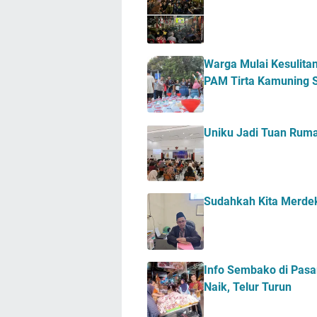
Warga Mulai Kesulitan
PAM Tirta Kamuning S
Uniku Jadi Tuan Ru
Sudahkah Kita Merde
Info Sembako di Pasa
Naik, Telur Turun