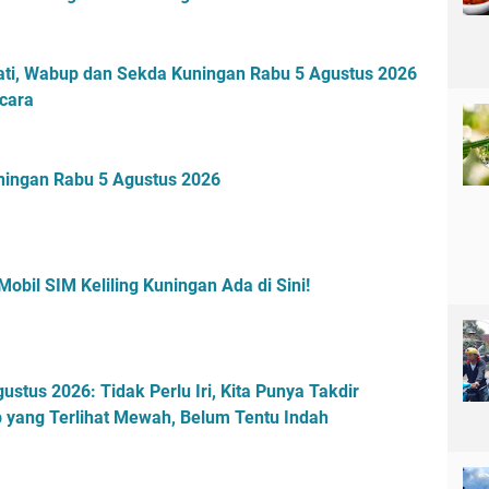
a
r
t
a
ti, Wabup dan Sekda Kuningan Rabu 5 Agustus 2026
i
cara
H
i
d
uningan Rabu 5 Agustus 2026
u
p
M
a
t
obil SIM Keliling Kuningan Ada di Sini!
i
stus 2026: Tidak Perlu Iri, Kita Punya Takdir
 yang Terlihat Mewah, Belum Tentu Indah