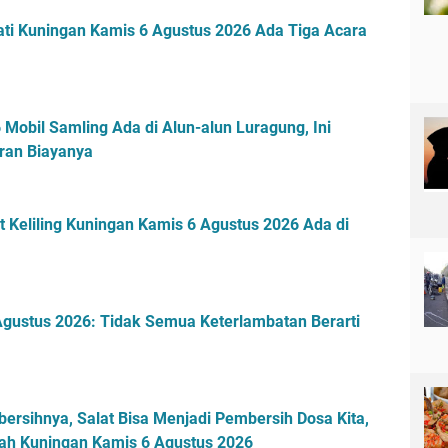
,
ti Kuningan Kamis 6 Agustus 2026 Ada Tiga Acara
L
a
w
a
n
Mobil Samling Ada di Alun-alun Luragung, Ini
P
ran Biayanya
e
r
s
i
 Keliling Kuningan Kamis 6 Agustus 2026 Ada di
k
a
M
e
gustus 2026: Tidak Semua Keterlambatan Berarti
n
j
a
d
i
ersihnya, Salat Bisa Menjadi Pembersih Dosa Kita,
P
ayah Kuningan Kamis 6 Agustus 2026