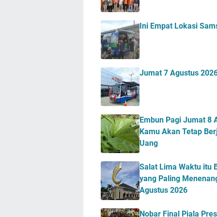
Ini Empat Lokasi Sam
Jumat 7 Agustus 2026
Embun Pagi Jumat 8 A
Kamu Akan Tetap Berj
Uang
Salat Lima Waktu itu 
yang Paling Menenang
Agustus 2026
Nobar Final Piala Pr