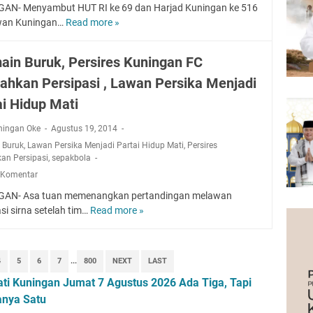
t
m
AN- Menyambut HUT RI ke 69 dan Harjad Kuningan ke 516
i
C
wan Kuningan…
Read more »
H
n
i
U
T
b
T
ain Buruk, Persires Kuningan FC
a
u
R
r
l
lahkan Persipasi , Lawan Persika Menjadi
I
g
a
,
ai Hidup Mati
e
n
W
t
T
a
ningan Oke
Agustus 19, 2014
L
u
r
 Buruk
,
Lawan Persika Menjadi Partai Hidup Mati
,
Persires
o
m
t
kan Persipasi
,
sepakbola
l
b
a
 Komentar
o
a
w
s
n
AN- Asa tuan memenangkan pertandingan melawan
a
T
g
si sirna setelah tim…
Read more »
B
n
i
,
e
G
n
D
r
e
g
i
m
l
4
5
6
7
...
800
NEXT
LAST
k
p
a
a
ti Kuningan Jumat 7 Agustus 2026 Ada Tiga, Tapi
a
e
i
r
t
r
anya Satu
n
J
N
k