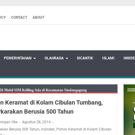
ICY
CONTACT
ABOUT
PEMERINTAHAN
OLAHRAGA
SICANTIK
ISLAMI
INSID
26 Mobil SIM Keliling Ada di Kecamatan Sindangagung
8 Agustus 2026: Jika Keberkahan Dicabut Dari Hidupmu, Kamu Akan
n Keramat di Kolam Cibulan Tumbang,
laparan Meskipun Memiliki Sekarung Penuh Uang
rkarakan Berusia 500 Tahun
tu Bukan Cuma Kewajiban, Tapi juga Tempat Beristirahat yang Paling
adwal Salat Wilayah Kuningan Jumat 7 Agustus 2026
ningan Oke
Agustus 28, 2014
Presiden 2026 Bersama Kebo Bule Sangat Seru
rakan Berusia 500 Tahun
,
insinden
,
Pohon Keramat di Kolam Cibulan
g