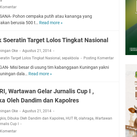
tan Air Bersih Akibat Kekeringan, Polres Kuningan dan PAM Tirta
 Komentar
n 12 Ribu Liter
Rumah Pendampingan Penyusunan Dokumen SPMI
ANA- Pohon cempaka putih atau kananga yang
irakan berusia 500 t…
Read more »
P
deka Dari Hawa Nafsu?
o
sar Kepuh Kuningan Kamis 6 Agustus 2026, Daging Naik, Telur Turun
h
pati Kuningan Jumat 7 Agustus 2026 Ada Tiga, Tapi yang Bakal Dihadiri
k Soeratin Target Lolos Tingkat Nasional
o
n
ningan Oke
Agustus 21, 2014
amsat Keliling Kuningan Jumat 7 Agustus 2026
K
eratin Target Lolos Tingkat Nasional
,
sepakbola
Posting Komentar
e
AN- Misi besar di usung tim kabanggaan Kuningan yakni
r
Kuningan dala…
Read more »
P
a
e
m
s
a
RI, Wartawan Gelar Jurnalis Cup I ,
i
t
ka Oleh Dandim dan Kapolres
k
d
S
i
ningan Oke
Agustus 21, 2014
o
K
gkis
,
Dibuka Oleh Dandim dan Kapolres
,
HUT RI
,
olahraga
,
Wartawan
e
o
rnalis Cup I
r
l
 Komentar
a
a