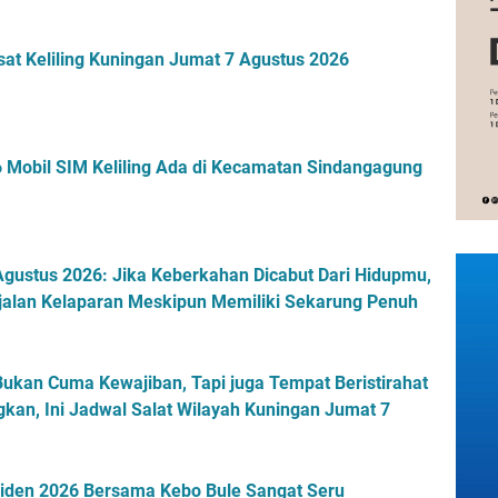
B
u
a
a
u
r
s
r
r
n
sat Keliling Kuningan Jumat 7 Agustus 2026
i
a
u
a
o
k
k
l
n
a
,
i
a
n
P
s
l
B
 Mobil SIM Keliling Ada di Kecamatan Sindangagung
e
C
e
r
u
r
s
p
u
i
I
s
r
,
gustus 2026: Jika Keberkahan Dicabut Dari Hidupmu,
i
e
D
alan Kelaparan Meskipun Memiliki Sekarung Penuh
a
s
i
5
K
b
0
u
u
0
n
k
Bukan Cuma Kewajiban, Tapi juga Tempat Beristirahat
T
i
a
kan, Ini Jadwal Salat Wilayah Kuningan Jumat 7
a
n
O
h
g
l
u
a
e
esiden 2026 Bersama Kebo Bule Sangat Seru
n
n
h