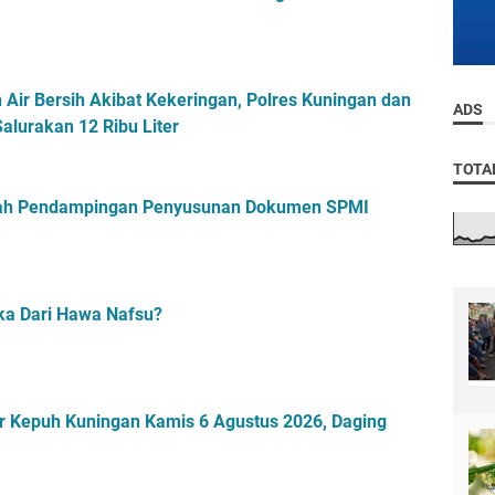
F
D
C
a
D
n
i
d
 Air Bersih Akibat Kekeringan, Polres Kuningan dan
ADS
k
i
alurakan 12 Ribu Liter
a
m
l
d
TOTA
a
a
h
mah Pendampingan Penyusunan Dokumen SPMI
n
k
K
a
a
n
p
P
o
ka Dari Hawa Nafsu?
e
l
r
r
s
e
i
s
p
r Kepuh Kuningan Kamis 6 Agustus 2026, Daging
a
s
i