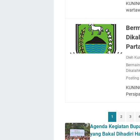
KUNING
warta
Berm
Dika
Part
Oleh Ku
Bermain
Dikalah
Posting
KUNING
Persipa
1
2
3
Agenda Kegiatan Bupa
yang Bakal Dihadiri H