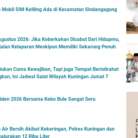
n
,
a
 Mobil SIM Keliling Ada di Kecamatan Sindangagung
N
y
i
a
k
n
m
,
a
gustus 2026: Jika Keberkahan Dicabut Dari Hidupmu,
S
t
alan Kelaparan Meskipun Memiliki Sekarung Penuh
e
n
k
y
a
a
l
S
Bukan Cuma Kewajiban, Tapi juga Tempat Beristirahat
i
u
kan, Ini Jadwal Salat Wilayah Kuningan Jumat 7
C
p
o
e
b
r
a
esiden 2026 Bersama Kebo Bule Sangat Seru
K
,
l
B
e
i
n
k
g
 Air Bersih Akibat Kekeringan, Polres Kuningan dan
i
e
alurakan 12 Ribu Liter
n