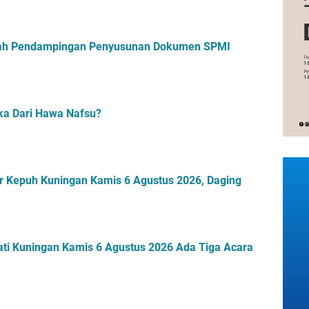
r
K
B
e
u
t
r
mah Pendampingan Penyusunan Dokumen SPMI
a
g
g
e
i
r
h
ka Dari Hawa Nafsu?
a
n
r Kepuh Kuningan Kamis 6 Agustus 2026, Daging
ti Kuningan Kamis 6 Agustus 2026 Ada Tiga Acara