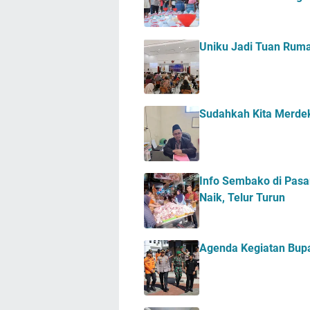
Uniku Jadi Tuan Ru
Sudahkah Kita Merde
Info Sembako di Pasa
Naik, Telur Turun
Agenda Kegiatan Bupa