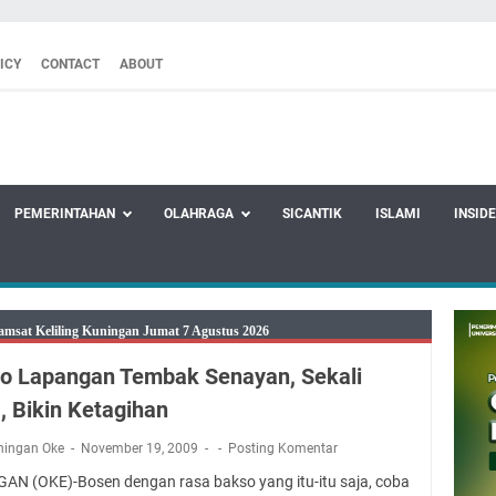
ICY
CONTACT
ABOUT
PEMERINTAHAN
OLAHRAGA
SICANTIK
ISLAMI
INSID
amsat Keliling Kuningan Jumat 7 Agustus 2026
26 Mobil SIM Keliling Ada di Kecamatan Sindangagung
o Lapangan Tembak Senayan, Sekali
8 Agustus 2026: Jika Keberkahan Dicabut Dari Hidupmu, Kamu Akan
, Bikin Ketagihan
laparan Meskipun Memiliki Sekarung Penuh Uang
tu Bukan Cuma Kewajiban, Tapi juga Tempat Beristirahat yang Paling
ningan Oke
November 19, 2009
Posting Komentar
adwal Salat Wilayah Kuningan Jumat 7 Agustus 2026
AN (OKE)-Bosen dengan rasa bakso yang itu-itu saja, coba