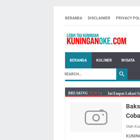
BERANDA
DISCLAIMER
PRIVACY POL
BERANDA
KULINER
WISATA
BREAKING
NEWS
:
Ini Empat Lokasi S
Jumat 7 Agustus 20
Baks
Embun Pagi Jumat 
Coba
Tetap Berjalan Ke
Salat Lima Waktu i
Oleh Ku
Menenangkan, Ini J
KUNING