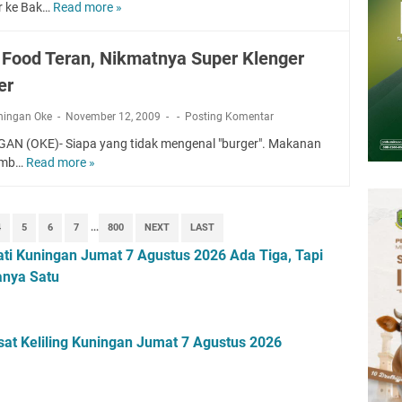
Presiden 2026 Bersama Kebo Bule Sangat Seru
 ke Bak…
Read more »
B
tan Air Bersih Akibat Kekeringan, Polres Kuningan dan PAM Tirta
a
n 12 Ribu Liter
k
 Food Teran, Nikmatnya Super Klenger
s
Rumah Pendampingan Penyusunan Dokumen SPMI
er
o
deka Dari Hawa Nafsu?
L
sar Kepuh Kuningan Kamis 6 Agustus 2026, Daging Naik, Telur Turun
ningan Oke
November 12, 2009
Posting Komentar
a
pati Kuningan Jumat 7 Agustus 2026 Ada Tiga, Tapi yang Bakal Dihadiri
p
AN (OKE)- Siapa yang tidak mengenal "burger". Makanan
a
amb…
Read more »
C
n
a
g
f
a
é
4
5
6
7
...
800
NEXT
LAST
n
F
ti Kuningan Jumat 7 Agustus 2026 Ada Tiga, Tapi
T
o
e
anya Satu
o
m
d
b
T
a
e
sat Keliling Kuningan Jumat 7 Agustus 2026
k
r
S
a
e
n