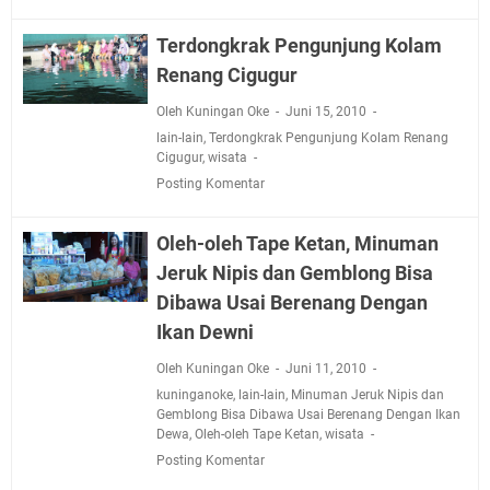
2026 Hanya Satu, Wabup Kuningan Tiga Acara
Samsat Keliling Kuningan Minggu 9 Agustus 2026
Terdongkrak Pengunjung Kolam
Mau Perpanjang SIM? Ini Lokasi Mobil Keliling
Renang Cigugur
Kuningan Sabtu 8 Agustus 2026
Sabtu 8 Agustus 2026 Layanan Mobil Samsat Keliling
Oleh Kuningan Oke
Juni 15, 2010
lain-lain
Ada di Sini!
,
Terdongkrak Pengunjung Kolam Renang
Cigugur
,
wisata
Agenda Kegiatan Bupati Kuningan Jumat 7 Agustus
Posting Komentar
2026 Ada Tiga, Tapi yang Bakal Dihadiri Hanya Satu
Selasa 11 Agustus 2026 Bakal Terjadi Pemadaman
Oleh-oleh Tape Ketan, Minuman
Listrik di Wilayah Kuningan
Jeruk Nipis dan Gemblong Bisa
Agenda Kegiatan Bupati Senin 10 Agustus 2026 Ada
Dibawa Usai Berenang Dengan
Tiga, Wabup dan Sekda Kuningan Dua Acara
Ikan Dewni
Oleh Kuningan Oke
Juni 11, 2010
kuninganoke
,
lain-lain
,
Minuman Jeruk Nipis dan
Gemblong Bisa Dibawa Usai Berenang Dengan Ikan
Dewa
,
Oleh-oleh Tape Ketan
,
wisata
Posting Komentar