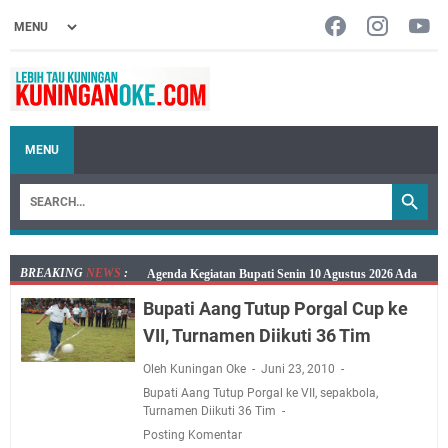
MENU
BREAKING
NEWS
:
Ini Jadwal Samsat Keliling Kuningan Senin 10 Agustus
2026
Bupati Aang Tutup Porgal Cup ke
Senin 10 Agustus 2026 Lokasi Samsat Keliling
VII, Turnamen Diikuti 36 Tim
Kuningan Ada di Empat Lokasi
Oleh Kuningan Oke
Juni 23, 2010
Kaya Salat, Miskin Salat, Apapun Tetap Cari Allah, Ini
Bupati Aang Tutup Porgal ke VII
,
sepakbola
,
Jadwal Salat Wilayah Kuningan Senin 10 Agustus 2026
Turnamen Diikuti 36 Tim
Agenda Kegiatan Bupati dan Sekda Minggu 9 Agustus
Posting Komentar