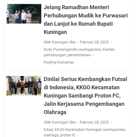
Jadwal Salat Wilayah Kuningan Jumat 7 Agustus 2026
Jelang Ramadhan Menteri
Nobar Final Piala Presiden 2026 Bersama Kebo Bule
Perhubungan Mudik ke Purwasari
Sangat Seru
dan Lanjut ke Rumah Bupati
Warga Mulai Kesulitan Air Bersih Akibat Kekeringan,
Kuningan
Polres Kuningan dan PAM Tirta Kamuning Salurakan
12 Ribu Liter
Oleh Kuningan Oke
Februari 28, 2025
Uniku Jadi Tuan Rumah Pendampingan Penyusunan
Dudy Purwangandhi
,
kuninganoke
,
menteri
Dokumen SPMI
perhubungan
,
pemerintahan
Sudahkah Kita Merdeka Dari Hawa Nafsu?
Posting Komentar
Info Sembako di Pasar Kepuh Kuningan Kamis 6
Agustus 2026, Daging Naik, Telur Turun
Dinilai Serius Kembangkan Futsal
Agenda Kegiatan Bupati Kuningan Jumat 7 Agustus
di Indonesia, KKGO Kecamatan
2026 Ada Tiga, Tapi yang Bakal Dihadiri Hanya Satu
Kuningan Sambangi Proton FC,
Ini Empat Lokasi Samsat Keliling Kuningan Jumat 7
Jalin Kerjasama Pengembangan
Agustus 2026
Olahraga
Oleh Kuningan Oke
Februari 28, 2025
futsal
,
KKGO Kecamatan Kuningan
,
kuninganoke
,
olahraga
,
proton fc