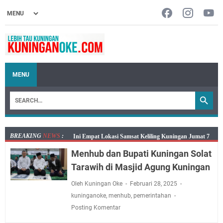
MENU
BREAKING
NEWS
:
Jumat 7 Agustus 2026 Mobil SIM Keliling Ada di
Kecamatan Sindangagung
Menhub dan Bupati Kuningan Solat
Embun Pagi Jumat 8 Agustus 2026: Jika Keberkahan
Tarawih di Masjid Agung Kuningan
Dicabut Dari Hidupmu, Kamu Akan Tetap Berjalan
Oleh Kuningan Oke
Februari 28, 2025
Kelaparan Meskipun Memiliki Sekarung Penuh Uang
kuninganoke
,
menhub
,
pemerintahan
Salat Lima Waktu itu Bukan Cuma Kewajiban, Tapi
Posting Komentar
juga Tempat Beristirahat yang Paling Menenangkan, Ini