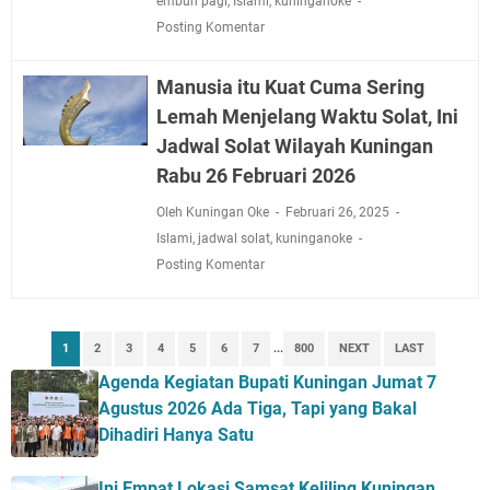
embun pagi
,
Islami
,
kuninganoke
Posting Komentar
Manusia itu Kuat Cuma Sering
Lemah Menjelang Waktu Solat, Ini
Jadwal Solat Wilayah Kuningan
Rabu 26 Februari 2026
Oleh Kuningan Oke
Februari 26, 2025
Islami
,
jadwal solat
,
kuninganoke
Posting Komentar
1
2
3
4
5
6
7
...
800
NEXT
LAST
Agenda Kegiatan Bupati Kuningan Jumat 7
Agustus 2026 Ada Tiga, Tapi yang Bakal
Dihadiri Hanya Satu
Ini Empat Lokasi Samsat Keliling Kuningan