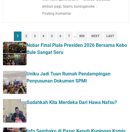
embun pagi
,
Islami
,
kuninganoke
Posting Komentar
1
2
3
4
5
6
7
...
800
NEXT
LAST
Nobar Final Piala Presiden 2026 Bersama Kebo
Bule Sangat Seru
Uniku Jadi Tuan Rumah Pendampingan
Penyusunan Dokumen SPMI
Sudahkah Kita Merdeka Dari Hawa Nafsu?
Info Sembako di Pasar Kepuh Kuningan Kamis