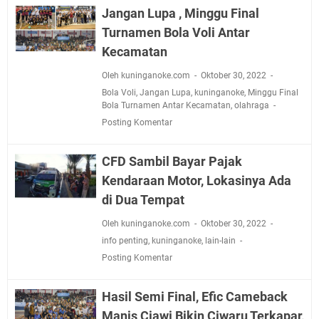
Jangan Lupa , Minggu Final
Turnamen Bola Voli Antar
Kecamatan
Oleh kuninganoke.com
Oktober 30, 2022
Bola Voli
,
Jangan Lupa
,
kuninganoke
,
Minggu Final
Bola Turnamen Antar Kecamatan
,
olahraga
Posting Komentar
CFD Sambil Bayar Pajak
Kendaraan Motor, Lokasinya Ada
di Dua Tempat
Oleh kuninganoke.com
Oktober 30, 2022
info penting
,
kuninganoke
,
lain-lain
Posting Komentar
Hasil Semi Final, Efic Cameback
Manis Ciawi Bikin Ciwaru Terkapar,