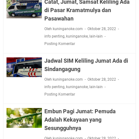
Catat, Jumat, Samsat Keliling Ada
di Pasar Kramatmulya dan
Pasawahan
Oleh kuninganoke.com
Oktober 28, 2022
info penting
,
kuninganoke
,
lain-lain
Posting Komentar
Jadwal SIM Keliling Jumat Ada di
Sindangagung
Oleh kuninganoke.com
Oktober 28, 2022
info penting
,
kuninganoke
,
lain-lain
Posting Komentar
Embun Pagi Jumat: Pemuda
Adalah Kekayaan yang
Sesungguhnya
Oleh kuninganoke.com
Oktober 28, 2022