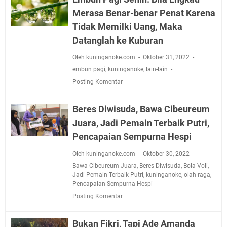
Merasa Benar-benar Penat Karena
Tidak Memilki Uang, Maka
Datanglah ke Kuburan
Oleh kuninganoke.com
Oktober 31, 2022
embun pagi
,
kuninganoke
,
lain-lain
Posting Komentar
Beres Diwisuda, Bawa Cibeureum
Juara, Jadi Pemain Terbaik Putri,
Pencapaian Sempurna Hespi
Oleh kuninganoke.com
Oktober 30, 2022
Bawa Cibeureum Juara
,
Beres Diwisuda
,
Bola Voli
,
Jadi Pemain Terbaik Putri
,
kuninganoke
,
olah raga
,
Pencapaian Sempurna Hespi
Posting Komentar
Bukan Fikri, Tapi Ade Amanda