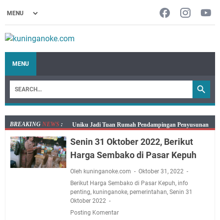
MENU
BREAKING
NEWS
:
Sudahkah Kita Merdeka Dari Hawa Nafsu?
Info Sembako di Pasar Kepuh Kuningan Kamis 6
Senin 31 Oktober 2022, Berikut
Agustus 2026, Daging Naik, Telur Turun
Harga Sembako di Pasar Kepuh
Agenda Kegiatan Bupati Kuningan Kamis 6 Agustus
Oleh kuninganoke.com
Oktober 31, 2022
2026 Ada Tiga Acara
Berikut Harga Sembako di Pasar Kepuh
,
info
Kamis 6 Agustus 2026 Mobil Samling Ada di Alun-alun
penting
,
kuninganoke
,
pemerintahan
,
Senin 31
Luragung, Ini Persyaratan dan Besaran Biayanya
Oktober 2022
Layanan Mobil Samsat Keliling Kuningan Kamis 6
Posting Komentar