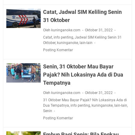
Agustus 2026 Ada di Empat Titik
Embun Pagi Kamis 6 Agustus 2026: Tidak Semua
Catat, Jadwal SIM Keliling Senin
Keterlambatan Berarti Kegagalan
31 Oktober
Setiap Noda Ada Pembersihnya, Salat Bisa Menjadi
Oleh kuninganoke.com
Oktober 31, 2022
Pembersih Dosa Kita, Ini Jadwal Salat Wilayah
Catat
,
info penting
,
Jadwal SIM Keliling Senin 31
Kuningan Kamis 6 Agustus 2026
Oktober
,
kuninganoke
,
lain-lain
Agenda Kegiatan Bupati, Wabup dan Sekda Kuningan
Posting Komentar
Rabu 5 Agustus 2026 Masing-masing Dua Acara
Nobar Final Piala Presiden 2026 Bersama Kebo Bule
Senin, 31 Oktober Mau Bayar
Sangat Seru
Pajak? Nih Lokasinya Ada di Dua
Uniku Jadi Tuan Rumah Pendampingan Penyusunan
Tempatnya
Dokumen SPMI
Oleh kuninganoke.com
Oktober 31, 2022
31 Oktober Mau Bayar Pajak? Nih Lokasinya Ada di
Dua Tempatnya
,
info penting
,
kuninganoke
,
lain-lain
,
Senin
Posting Komentar
Embun Pagi Senin: Bila Engkau