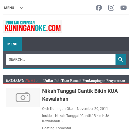
MENU
BREAKING
NEWS
:
Uniku Jadi Tuan Rumah Pendampingan Penyusunan
Dokumen SPMI
Nikah Tanggal Cantik Bikin KUA
Sudahkah Kita Merdeka Dari Hawa Nafsu?
Kewalahan
Info Sembako di Pasar Kepuh Kuningan Kamis 6
Agustus 2026, Daging Naik, Telur Turun
Oleh Kuningan Oke
November 20, 2011
Agenda Kegiatan Bupati Kuningan Kamis 6 Agustus
Insiden
,
N ikah Tanggal “Cantik” Bikin KUA
Kewalahan
2026 Ada Tiga Acara
Posting Komentar
Kamis 6 Agustus 2026 Mobil Samling Ada di Alun-alun