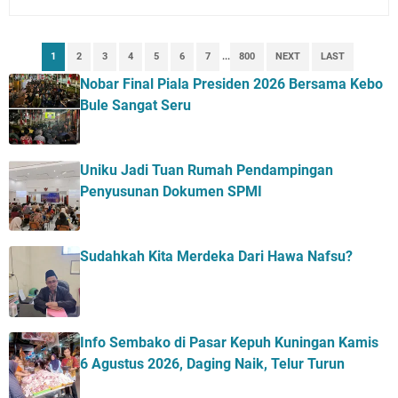
Luragung, Ini Persyaratan dan Besaran Biayanya
Layanan Mobil Samsat Keliling Kuningan Kamis 6
1
2
3
4
5
6
7
...
800
NEXT
LAST
Agustus 2026 Ada di Empat Titik
Embun Pagi Kamis 6 Agustus 2026: Tidak Semua
Nobar Final Piala Presiden 2026 Bersama Kebo
Keterlambatan Berarti Kegagalan
Bule Sangat Seru
Setiap Noda Ada Pembersihnya, Salat Bisa Menjadi
Pembersih Dosa Kita, Ini Jadwal Salat Wilayah
Uniku Jadi Tuan Rumah Pendampingan
Kuningan Kamis 6 Agustus 2026
Penyusunan Dokumen SPMI
Agenda Kegiatan Bupati, Wabup dan Sekda Kuningan
Rabu 5 Agustus 2026 Masing-masing Dua Acara
Nobar Final Piala Presiden 2026 Bersama Kebo Bule
Sudahkah Kita Merdeka Dari Hawa Nafsu?
Sangat Seru
Info Sembako di Pasar Kepuh Kuningan Kamis
6 Agustus 2026, Daging Naik, Telur Turun