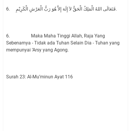
6. فَتَعَالَى اللهُ الْمَلِكُ الْحَقُّ لاَ إِلَهَ إِلاَّ هُوَ رَبُّ الْعَرْشِ الْكَرِيْمِ.
6. Maka Maha Tinggi Allah, Raja Yang
Sebenarnya - Tidak ada Tuhan Selain Dia - Tuhan yang
mempunyai ‘Arsy yang Agong.
Surah 23: Al-Mu’minun Ayat 116