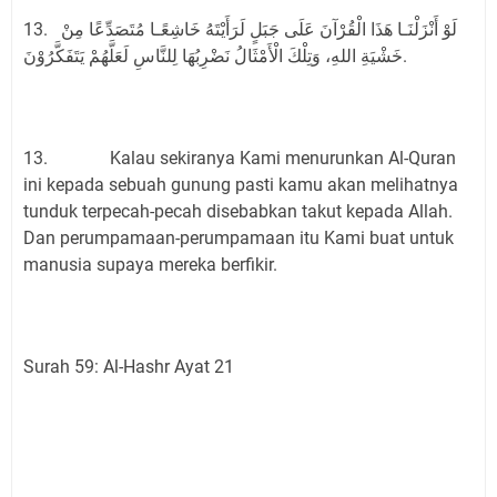
13. لَوْ أَنْزَلْنَـا هَذَا الْقُرْآنَ عَلَى جَبَلٍ لَرَأَيْتَهُ خَاشِعًـا مُتَصَدِّعًا مِنْ
خَشْيَةِ اللهِ، وَتِلْكَ الْأَمْثَالُ نَضْرِبُهَا لِلنَّاسِ لَعَلَّهُمْ يَتَفَكَّرُوْنَ.
13. Kalau sekiranya Kami menurunkan Al-Quran
ini kepada sebuah gunung pasti kamu akan melihatnya
tunduk terpecah-pecah disebabkan takut kepada Allah.
Dan perumpamaan-perumpamaan itu Kami buat untuk
manusia supaya mereka berfikir.
Surah 59: Al-Hashr Ayat 21