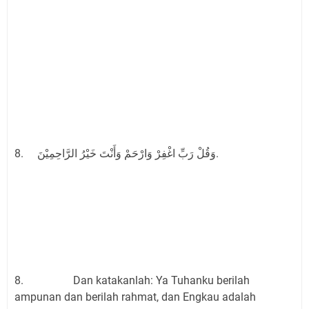
8. وَقُلْ رَبِّ اغْفِرْ وَارْحَمْ وَأَنْتَ خَيْرُ الرَّاحِمِيْنَ.
8. Dan katakanlah: Ya Tuhanku berilah
ampunan dan berilah rahmat, dan Engkau adalah