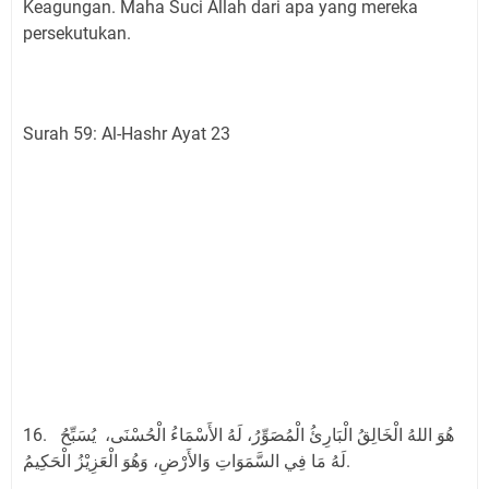
Keagungan. Maha Suci Allah dari apa yang mereka
persekutukan.
Surah 59: Al-Hashr Ayat 23
16. هُوَ اللهُ الْخَالِقُ الْبَارِئُ الْمُصَوِّرُ، لَهُ الأَسْمَاءُ الْحُسْنَى، يُسَبِّحُ
لَهُ مَا فِي السَّمَوَاتِ وَالأَرْضِ، وَهُوَ الْعَزِيْزُ الْحَكِيمُ.