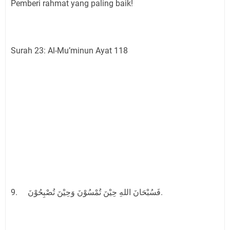
Pemberi rahmat yang paling baik!
Surah 23: Al-Mu’minun Ayat 118
9. فَسُبْحَانَ اللهِ حِيْنَ تُمْسُوْنَ وَحِيْنَ تُصْبِحُوْنَ.