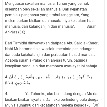
Menguasai sekalian manusia, Tuhan yang berhak
disembah oleh sekalian manusia, Dari kejahatan
pembisik penghasut yang timbul tenggelam, Yang
melemparkan bisikan dan hasutannya ke dalam hati
manusia, dari kalangan jin dan manusia”. Surah
An-Nas (3X)
Dari Tirmidhi diriwayatkan daripada Abu Sa’id al-Khudri;
Nabi Muhammad s.a.w selalu meminta perlindungan
daripada kejahatan jin dan perbuatan hasad manusia.
Apabila surah al-falaq dan an-nas turun, baginda
ketepikan yang lain dan membaca ayat-ayat ini sahaja.
4. رَبِّ أَعُوذُ بِـكَ مِنْ هَمَـزَاتِ الشَّيَـاطِينِ، وَأَعُوذُ بِكَ رَبِّ أَنْ
يَحْضُـرُونِ. (ثلاثا)
4. Ya Tuhanku, aku berlindung dengan-Mu dari
bisikan-bisikan syaitan. Dan aku berlindung pula dengan-
Mu ya Tuhanku dari kedatangan mereka kepadaku. (3X)