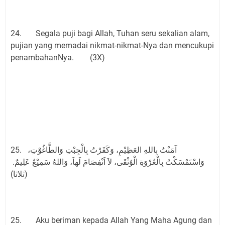
24. Segala puji bagi Allah, Tuhan seru sekalian alam,
pujian yang memadai nikmat-nikmat-Nya dan mencukupi
penambahanNya. (3X)
25. آمَنْتُ بِاللهِ العَظِيْمِ، وَكَفَرْتُ بِالْجِبْتِ وَالطَّاغُوْتِ،
وَاسْتَمْسَكْتُ بِالْعُرْوَةِ الْوُثْقَى، لاَ اَنْفِصَامَ لَهاَ، وَاللهُ سَمِيْعٌ عَلِيمٌ.
(ثلاثا)
25. Aku beriman kepada Allah Yang Maha Agung dan