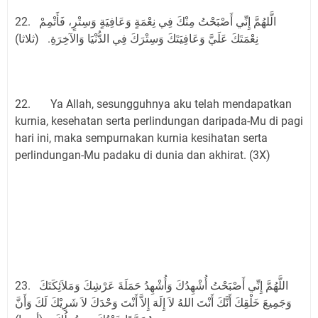
22. الَّلهُمَّ إِنِّي أَصْبَحْتُ مِنْكَ فِي نِعْمَةٍ وَعَافِيَةٍ وَسِتْرٍ، فَأَتْمِمْ
نِعْمَتَكَ عَلَيَّ وَعَافِيَتَكَ وَسِتْرَكَ فِي الدُّنْيَا وَالآخِرَةِ. (ثلاثا)
22. Ya Allah, sesungguhnya aku telah mendapatkan
kurnia, kesehatan serta perlindungan daripada-Mu di pagi
hari ini, maka sempurnakan kurnia kesihatan serta
perlindungan-Mu padaku di dunia dan akhirat. (3X)
23. اللَّهُمَّ إِنِّي أَصْبَحْتُ أُشْهِدُكَ وَأُشْهِدُ حَمَلَةَ عَرْشِكَ وَمَلاَئِكَتَكَ
وَجَمِيعَ خَلْقِكَ أَنَّكَ أَنْتَ اللهُ لاَ إِلَهَ إِلاَّ أَنْتَ وَحْدَكَ لاَ شَرِيْكَ لَكَ وَأَنَّ