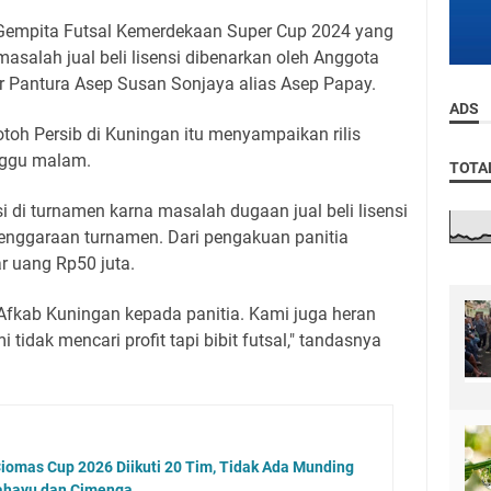
Gempita Futsal Kemerdekaan Super Cup 2024 yang
asalah jual beli lisensi dibenarkan oleh Anggota
 Pantura Asep Susan Sonjaya alias Asep Papay.
ADS
otoh Persib di Kuningan itu menyampaikan rilis
nggu malam.
TOTA
si di turnamen karna masalah dugaan jual beli lisensi
enggaraan turnamen. Dari pengakuan panitia
ar uang Rp50 juta.
h Afkab Kuningan kepada panitia. Kami juga heran
tidak mencari profit tapi bibit futsal," tandasnya
iomas Cup 2026 Diikuti 20 Tim, Tidak Ada Munding
rahayu dan Cimenga