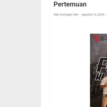
Nobar Final Piala 
Pertemuan
Warga Mulai Kesuli
Kamuning Saluraka
Oleh Kuningan Oke
Agustus 12, 2024
Uniku Jadi Tuan 
Sudahkah Kita Mer
Info Sembako di Pa
Agenda Kegiatan Bu
Hanya Satu