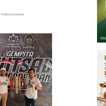
Presiden 2026 Bersama Kebo Bule Sangat Seru
tan Air Bersih Akibat Kekeringan, Polres Kuningan dan PAM Tirta
n 12 Ribu Liter
Posting Komentar
Rumah Pendampingan Penyusunan Dokumen SPMI
deka Dari Hawa Nafsu?
sar Kepuh Kuningan Kamis 6 Agustus 2026, Daging Naik, Telur Turun
pati Kuningan Jumat 7 Agustus 2026 Ada Tiga, Tapi yang Bakal Dihadiri