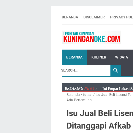
BERANDA
DISCLAIMER
PRIVACY POL
BERANDA
KULINER
WISATA
BREAKING
NEWS
:
Ini Empat Lokasi S
Beranda
/
futsal
/
Isu Jual Beli Lisensi 
Jumat 7 Agustus 20
Ada Pertemuan
Embun Pagi Jumat 
Isu Jual Beli Lis
Tetap Berjalan Ke
Salat Lima Waktu i
Ditanggapi Afkab
Menenangkan, Ini J