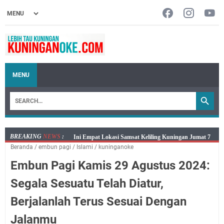
MENU
BREAKING
NEWS
:
Jumat 7 Agustus 2026 Mobil SIM Keliling Ada di
Beranda
/
embun pagi
/
Islami
/
kuninganoke
Kecamatan Sindangagung
Embun Pagi Kamis 29 Agustus 2024:
Embun Pagi Jumat 8 Agustus 2026: Jika Keberkahan
Dicabut Dari Hidupmu, Kamu Akan Tetap Berjalan
Segala Sesuatu Telah Diatur,
Kelaparan Meskipun Memiliki Sekarung Penuh Uang
Berjalanlah Terus Sesuai Dengan
Salat Lima Waktu itu Bukan Cuma Kewajiban, Tapi
juga Tempat Beristirahat yang Paling Menenangkan, Ini
Jalanmu