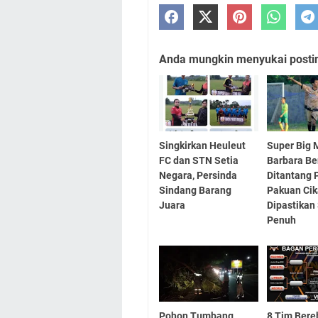
Anda mungkin menyukai posting
Singkirkan Heuleut
Super Big 
FC dan STN Setia
Barbara B
Negara, Persinda
Ditantang 
Sindang Barang
Pakuan Ci
Juara
Dipastikan
Penuh
Pohon Tumbang
8 Tim Bere