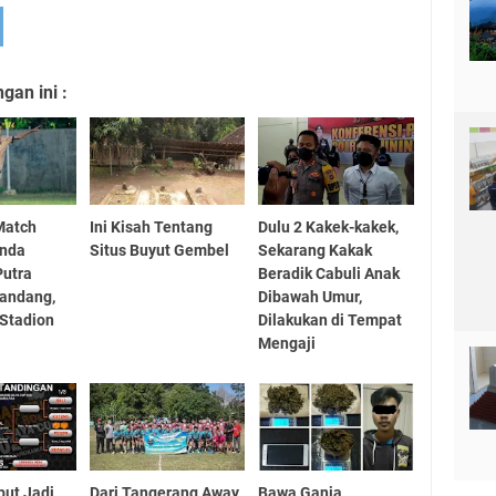
an ini :
Match
Ini Kisah Tentang
Dulu 2 Kakek-kakek,
enda
Situs Buyut Gembel
Sekarang Kakak
Putra
Beradik Cabuli Anak
kandang,
Dibawah Umur,
 Stadion
Dilakukan di Tempat
Mengaji
but Jadi
Dari Tangerang Away
Bawa Ganja