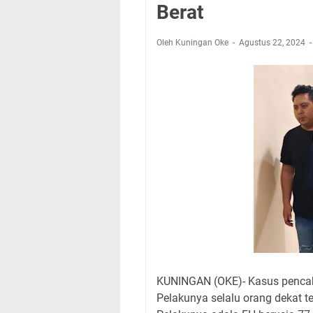
Embun Pagi Kamis 6
Berat
Setiap Noda Ada Pe
Wilayah Kuningan 
Oleh Kuningan Oke
Agustus 22, 2024
Agenda Kegiatan B
Dua Acara
Ini Lokasi Samling
Uniku Jadi Tuan 
KUNINGAN (OKE)- Kasus pencab
Pelakunya selalu orang dekat 