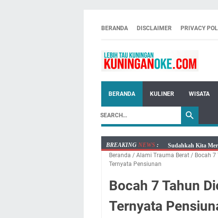
BERANDA
DISCLAIMER
PRIVACY POL
BERANDA
KULINER
WISATA
BREAKING
NEWS
:
Sudahkah Kita Mer
Beranda
/
Alami Trauma Berat
/
Bocah 7
Info Sembako di Pa
Ternyata Pensiunan
Agenda Kegiatan Bu
Bocah 7 Tahun Dic
Kamis 6 Agustus 20
Besaran Biayanya
Ternyata Pensiun
Layanan Mobil Sams