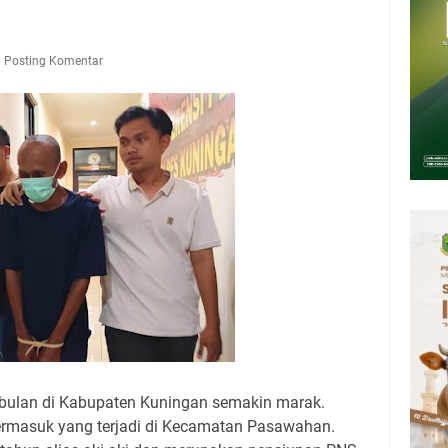
 Agustus 2026: Tidak Semua Keterlambatan Berarti Kegagalan
mbersihnya, Salat Bisa Menjadi Pembersih Dosa Kita, Ini Jadwal Salat
Kamis 6 Agustus 2026
Posting Komentar
upati, Wabup dan Sekda Kuningan Rabu 5 Agustus 2026 Masing-masing
 Kuningan Rabu 5 Agustus 2026
Rumah Pendampingan Penyusunan Dokumen SPMI
ulan di Kabupaten Kuningan semakin marak.
termasuk yang terjadi di Kecamatan Pasawahan.