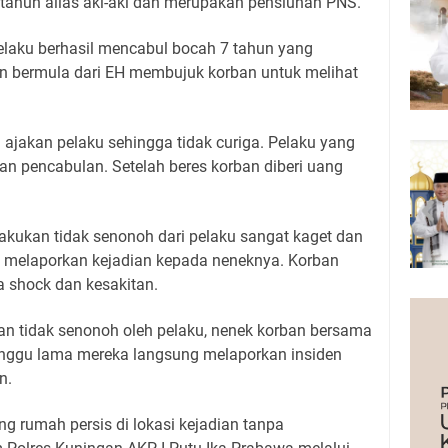
 tahun alias aki-aki dan merupakan pensiunan PNS.
laku berhasil mencabul bocah 7 tahun yang
n bermula dari EH membujuk korban untuk melihat
 ajakan pelaku sehingga tidak curiga. Pelaku yang
n pencabulan. Setelah beres korban diberi uang
kukan tidak senonoh dari pelaku sangat kaget dan
 melaporkan kejadian kepada neneknya. Korban
a shock dan kesakitan.
n tidak senonoh oleh pelaku, nenek korban bersama
nggu lama mereka langsung melaporkan insiden
n.
ng rumah persis di lokasi kejadian tanpa