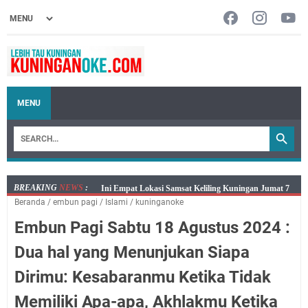
MENU
BREAKING
NEWS
:
Jumat 7 Agustus 2026 Mobil SIM Keliling Ada di
Beranda
/
embun pagi
/
Islami
/
kuninganoke
Kecamatan Sindangagung
Embun Pagi Sabtu 18 Agustus 2024 :
Embun Pagi Jumat 8 Agustus 2026: Jika Keberkahan
Dicabut Dari Hidupmu, Kamu Akan Tetap Berjalan
Dua hal yang Menunjukan Siapa
Kelaparan Meskipun Memiliki Sekarung Penuh Uang
Dirimu: Kesabaranmu Ketika Tidak
Salat Lima Waktu itu Bukan Cuma Kewajiban, Tapi
juga Tempat Beristirahat yang Paling Menenangkan, Ini
Memiliki Apa-apa, Akhlakmu Ketika