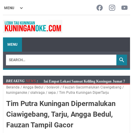
MENU
BREAKING
NEWS
:
Jumat 7 Agustus 2026 Mobil SIM Keliling Ada di
Beranda
/
Angga Bedul
/
bolavoli
/
Fauzan Gacormalukan Ciawigebang
/
Kecamatan Sindangagung
kuninganoke
/
olahraga
/
sepa
/
Tim Putra Kuningan DiperTarju
Embun Pagi Jumat 8 Agustus 2026: Jika Keberkahan
Tim Putra Kuningan Dipermalukan
Dicabut Dari Hidupmu, Kamu Akan Tetap Berjalan
Kelaparan Meskipun Memiliki Sekarung Penuh Uang
Ciawigebang, Tarju, Angga Bedul,
Salat Lima Waktu itu Bukan Cuma Kewajiban, Tapi
Fauzan Tampil Gacor
juga Tempat Beristirahat yang Paling Menenangkan, Ini