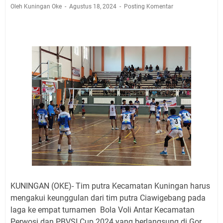
Jadwal Salat Wilayah Kuningan Jumat 7 Agustus 2026
Oleh Kuningan Oke
Agustus 18, 2024
Posting Komentar
Nobar Final Piala Presiden 2026 Bersama Kebo Bule
Sangat Seru
Warga Mulai Kesulitan Air Bersih Akibat Kekeringan,
Polres Kuningan dan PAM Tirta Kamuning Salurakan
12 Ribu Liter
Uniku Jadi Tuan Rumah Pendampingan Penyusunan
Dokumen SPMI
Sudahkah Kita Merdeka Dari Hawa Nafsu?
Info Sembako di Pasar Kepuh Kuningan Kamis 6
Agustus 2026, Daging Naik, Telur Turun
Agenda Kegiatan Bupati Kuningan Jumat 7 Agustus
2026 Ada Tiga, Tapi yang Bakal Dihadiri Hanya Satu
Ini Empat Lokasi Samsat Keliling Kuningan Jumat 7
Agustus 2026
KUNINGAN (OKE)- Tim putra Kecamatan Kuningan harus
mengakui keunggulan dari tim putra Ciawigebang pada
laga ke empat turnamen Bola Voli Antar Kecamatan
Perwosi dan PBVSI Cup 2024 yang berlangsung di Gor