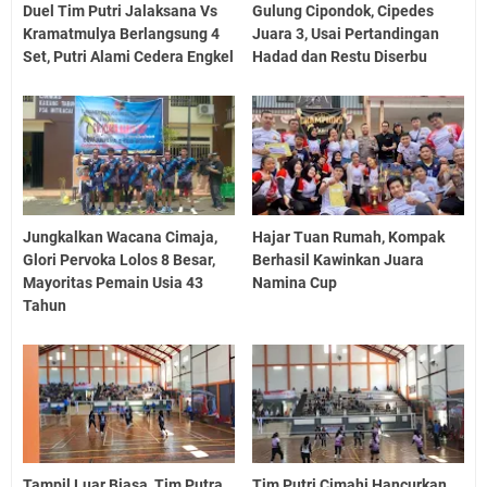
Duel Tim Putri Jalaksana Vs
Gulung Cipondok, Cipedes
Kramatmulya Berlangsung 4
Juara 3, Usai Pertandingan
Set, Putri Alami Cedera Engkel
Hadad dan Restu Diserbu
Jungkalkan Wacana Cimaja,
Hajar Tuan Rumah, Kompak
Glori Pervoka Lolos 8 Besar,
Berhasil Kawinkan Juara
Mayoritas Pemain Usia 43
Namina Cup
Tahun
Tampil Luar Biasa, Tim Putra
Tim Putri Cimahi Hancurkan