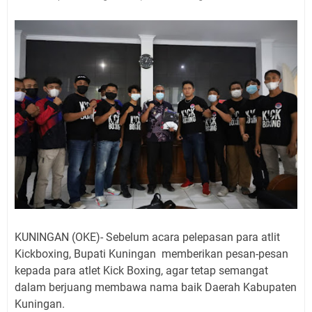
Jadwal Salat Wilayah Kuningan Jumat 7 Agustus 2026
Nobar Final Piala Presiden 2026 Bersama Kebo Bule
Sangat Seru
Warga Mulai Kesulitan Air Bersih Akibat Kekeringan,
Polres Kuningan dan PAM Tirta Kamuning Salurakan
12 Ribu Liter
Uniku Jadi Tuan Rumah Pendampingan Penyusunan
Dokumen SPMI
Sudahkah Kita Merdeka Dari Hawa Nafsu?
Info Sembako di Pasar Kepuh Kuningan Kamis 6
Agustus 2026, Daging Naik, Telur Turun
Agenda Kegiatan Bupati Kuningan Jumat 7 Agustus
2026 Ada Tiga, Tapi yang Bakal Dihadiri Hanya Satu
Ini Empat Lokasi Samsat Keliling Kuningan Jumat 7
KUNINGAN (OKE)- Sebelum acara pelepasan para atlit
Agustus 2026
Kickboxing, Bupati Kuningan memberikan pesan-pesan
kepada para atlet Kick Boxing, agar tetap semangat
dalam berjuang membawa nama baik Daerah Kabupaten
Kuningan.