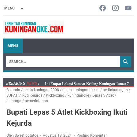
MENU
BREAKING
NEWS
:
Jumat 7 Agustus 2026 Mobil SIM Keliling Ada di
Beranda
/
berita kuningan 2008
/
berita kuningan terkini
/
beritakuningan
/
Kecamatan Sindangagung
BUPATI
/
Ikuti Kejurda
/
Kickboxing
/
kuninganoke
/
Lepas 5 Atlet
/
Embun Pagi Jumat 8 Agustus 2026: Jika Keberkahan
olahraga
/
pemerintahan
Dicabut Dari Hidupmu, Kamu Akan Tetap Berjalan
Bupati Lepas 5 Atlet Kickboxing Ikuti
Kelaparan Meskipun Memiliki Sekarung Penuh Uang
Kejurda
Salat Lima Waktu itu Bukan Cuma Kewajiban, Tapi
juga Tempat Beristirahat yang Paling Menenangkan, Ini
Oleh Sweet potatoe
Agustus 13, 2021
Posting Komentar