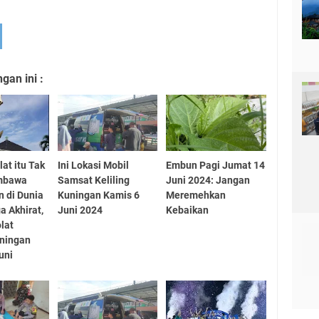
an ini :
at itu Tak
Ini Lokasi Mobil
Embun Pagi Jumat 14
mbawa
Samsat Keliling
Juni 2024: Jangan
 di Dunia
Kuningan Kamis 6
Meremehkan
 Akhirat,
Juni 2024
Kebaikan
lat
uningan
uni