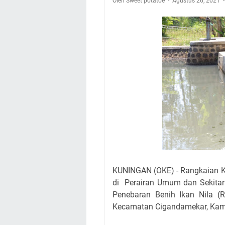
Oleh Sweet potatoe
Agustus 26, 2021
Nobar Final Piala 
Warga Mulai Kesuli
Kamuning Saluraka
Uniku Jadi Tuan 
Sudahkah Kita Mer
Info Sembako di Pa
Agenda Kegiatan Bu
Hanya Satu
KUNINGAN (OKE) - Rangkaian K
di Perairan Umum dan Sekitar
Penebaran Benih Ikan Nila (
Kecamatan Cigandamekar, Kami