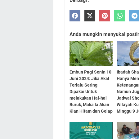
Berbagi :
Anda mungkin menyukai posting
Embun Pagi Senin 10
Ibadah Shal
Juni 2024: Jika Akal
Hanya Me
Terlalu Sering
Ketenangan
Dipakai Untuk
Namun Juga
melakukan Hal-hal
Jadwal Sho
Buruk, Maka Ia Akan
Wilayah K
Kian Hitam dan Gelap
Minggu 9 J