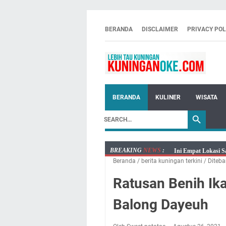
BERANDA
DISCLAIMER
PRIVACY POL
BERANDA
KULINER
WISATA
BREAKING
NEWS
:
Ini Empat Lokasi S
Beranda
/
berita kuningan terkini
/
Diteba
Jumat 7 Agustus 20
Embun Pagi Jumat 
Ratusan Benih Ika
Tetap Berjalan Ke
Balong Dayeuh
Salat Lima Waktu i
Menenangkan, Ini J