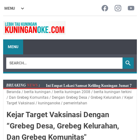
MENU
BREAKING
NEWS
:
Jumat 7 Agustus 2026 Mobil SIM Keliling Ada di
Beranda
/
berita kuningan
/
berita kuningan 2008
/
berita kuningan terkini
Kecamatan Sindangagung
/
Dan Grebeg Komunitas
/
Dengan Grebeg Desa
/
Grebeg Kelurahan
/
Kejar
Embun Pagi Jumat 8 Agustus 2026: Jika Keberkahan
Target Vaksinasi
/
kuninganoke
/
pemerintahan
Dicabut Dari Hidupmu, Kamu Akan Tetap Berjalan
Kejar Target Vaksinasi Dengan
Kelaparan Meskipun Memiliki Sekarung Penuh Uang
“Grebeg Desa, Grebeg Kelurahan,
Salat Lima Waktu itu Bukan Cuma Kewajiban, Tapi
juga Tempat Beristirahat yang Paling Menenangkan, Ini
Dan Grebeg Komunitas"