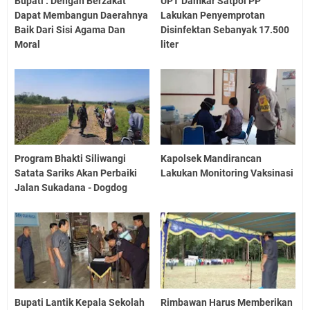
Bupati : Dengan Berzakat
UPT Damkar Satpol PP
Dapat Membangun Daerahnya
Lakukan Penyemprotan
Baik Dari Sisi Agama Dan
Disinfektan Sebanyak 17.500
Moral
liter
Program Bhakti Siliwangi
Kapolsek Mandirancan
Satata Sariks Akan Perbaiki
Lakukan Monitoring Vaksinasi
Jalan Sukadana - Dogdog
Bupati Lantik Kepala Sekolah
Rimbawan Harus Memberikan