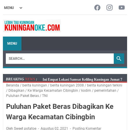
MENU
BREAKING
NEWS
:
Jumat 7 Agustus 2026 Mobil SIM Keliling Ada di
Beranda
/
berita kuningan
/
berita kuningan 2008
/
berita kuningan terkini
Kecamatan Sindangagung
/
Dibagikan
/
Ke Warga Kecamatan Cibingbin
/
kodim
/
pemerintahan
/
Embun Pagi Jumat 8 Agustus 2026: Jika Keberkahan
Puluhan Paket Beras
/
TNI
Dicabut Dari Hidupmu, Kamu Akan Tetap Berjalan
Puluhan Paket Beras Dibagikan Ke
Kelaparan Meskipun Memiliki Sekarung Penuh Uang
Warga Kecamatan Cibingbin
Salat Lima Waktu itu Bukan Cuma Kewajiban, Tapi
juga Tempat Beristirahat yang Paling Menenangkan, Ini
Oleh Sweet potatoe
Agustus 02, 2021
Posting Komentar