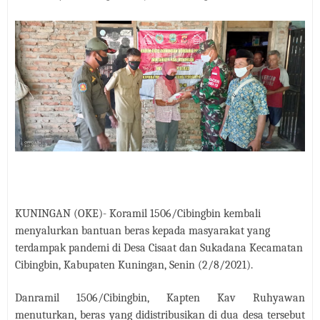
Jadwal Salat Wilayah Kuningan Jumat 7 Agustus 2026
Nobar Final Piala Presiden 2026 Bersama Kebo Bule
Sangat Seru
Warga Mulai Kesulitan Air Bersih Akibat Kekeringan,
Polres Kuningan dan PAM Tirta Kamuning Salurakan
12 Ribu Liter
Uniku Jadi Tuan Rumah Pendampingan Penyusunan
Dokumen SPMI
Sudahkah Kita Merdeka Dari Hawa Nafsu?
Info Sembako di Pasar Kepuh Kuningan Kamis 6
Agustus 2026, Daging Naik, Telur Turun
Agenda Kegiatan Bupati Kuningan Jumat 7 Agustus
KUNINGAN (OKE)- Koramil 1506/Cibingbin kembali
2026 Ada Tiga, Tapi yang Bakal Dihadiri Hanya Satu
menyalurkan bantuan beras kepada masyarakat yang
Ini Empat Lokasi Samsat Keliling Kuningan Jumat 7
terdampak pandemi di Desa Cisaat dan Sukadana Kecamatan
Agustus 2026
Cibingbin, Kabupaten Kuningan, Senin (2/8/2021).
Danramil 1506/Cibingbin, Kapten Kav Ruhyawan
menuturkan, beras yang didistribusikan di dua desa tersebut