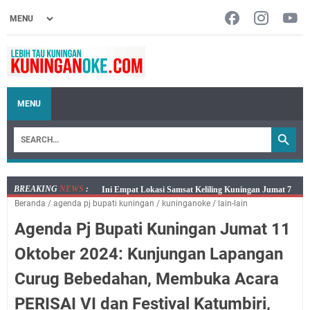
MENU
BREAKING
NEWS
:
Jumat 7 Agustus 2026 Mobil SIM Keliling Ada di
Beranda
/
agenda pj bupati kuningan
/
kuninganoke
/
lain-lain
Kecamatan Sindangagung
Agenda Pj Bupati Kuningan Jumat 11
Embun Pagi Jumat 8 Agustus 2026: Jika Keberkahan
Dicabut Dari Hidupmu, Kamu Akan Tetap Berjalan
Oktober 2024: Kunjungan Lapangan
Kelaparan Meskipun Memiliki Sekarung Penuh Uang
Curug Bebedahan, Membuka Acara
Salat Lima Waktu itu Bukan Cuma Kewajiban, Tapi
juga Tempat Beristirahat yang Paling Menenangkan, Ini
PERISAI VI dan Festival Katumbiri,