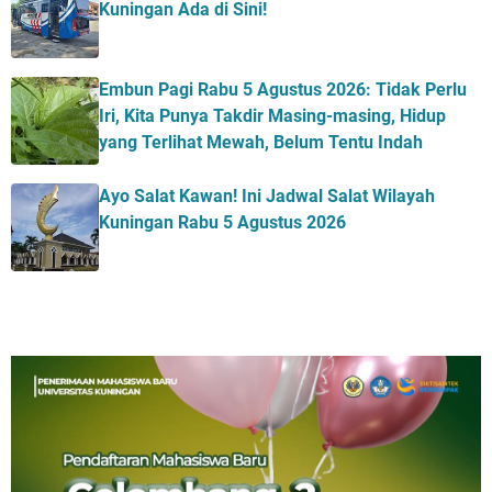
Kuningan Ada di Sini!
Embun Pagi Rabu 5 Agustus 2026: Tidak Perlu
Iri, Kita Punya Takdir Masing-masing, Hidup
yang Terlihat Mewah, Belum Tentu Indah
Ayo Salat Kawan! Ini Jadwal Salat Wilayah
Kuningan Rabu 5 Agustus 2026