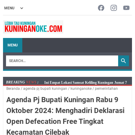
MENU
BREAKING
NEWS
:
Jumat 7 Agustus 2026 Mobil SIM Keliling Ada di
Beranda
/
agenda pj bupati kuningan
/
kuninganoke
/
pemerintahan
Kecamatan Sindangagung
Agenda Pj Bupati Kuningan Rabu 9
Embun Pagi Jumat 8 Agustus 2026: Jika Keberkahan
Dicabut Dari Hidupmu, Kamu Akan Tetap Berjalan
Oktober 2024: Menghadiri Deklarasi
Kelaparan Meskipun Memiliki Sekarung Penuh Uang
Open Defecation Free Tingkat
Salat Lima Waktu itu Bukan Cuma Kewajiban, Tapi
juga Tempat Beristirahat yang Paling Menenangkan, Ini
Kecamatan Cilebak