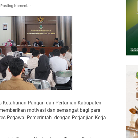
n 12 Ribu Liter
Posting Komentar
Rumah Pendampingan Penyusunan Dokumen SPMI
deka Dari Hawa Nafsu?
sar Kepuh Kuningan Kamis 6 Agustus 2026, Daging Naik, Telur Turun
pati Kuningan Jumat 7 Agustus 2026 Ada Tiga, Tapi yang Bakal Dihadiri
amsat Keliling Kuningan Jumat 7 Agustus 2026
26 Mobil SIM Keliling Ada di Kecamatan Sindangagung
s Ketahanan Pangan dan Pertanian Kabupaten
emberikan motivasi dan semangat bagi para
tes Pegawai Pemerintah dengan Perjanjian Kerja