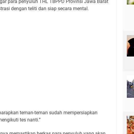
 agar para penyuluh THL TBPPD Provinsi Jawa Barat
asi dengan teliti dan siap secara mental.
ami harapkan teman-teman sudah mempersiapkan
engikuti tes nanti.”
nya memastikan berkas para penyuluh yang akan