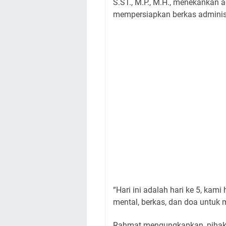
S.ST., M.P., M.H., menekankan
mempersiapkan berkas administr
“Hari ini adalah hari ke 5, k
mental, berkas, dan doa untuk m
Rahmat mengungkapkan, pihak