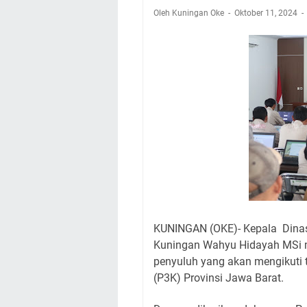
Kamuning Saluraka
Oleh Kuningan Oke
Oktober 11, 2024
Uniku Jadi Tuan 
Sudahkah Kita Mer
Info Sembako di Pa
Agenda Kegiatan Bu
Hanya Satu
Ini Empat Lokasi S
Jumat 7 Agustus 20
KUNINGAN (OKE)- Kepala Dina
Kuningan Wahyu Hidayah MSi m
penyuluh yang akan mengikuti 
(P3K) Provinsi Jawa Barat.