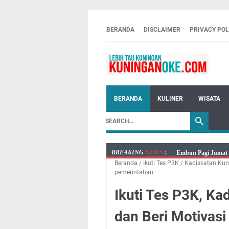
BERANDA
DISCLAIMER
PRIVACY POL
BERANDA
KULINER
WISATA
BREAKING
NEWS
:
Embun Pagi Jumat 
Beranda
/
Ikuti Tes P3K
/
Kadiskatan Kun
Tetap Berjalan Ke
pemerintahan
Salat Lima Waktu i
Ikuti Tes P3K, K
Menenangkan, Ini J
Nobar Final Piala 
dan Beri Motivas
Warga Mulai Kesuli