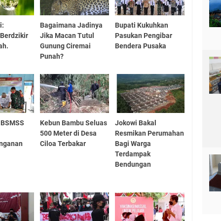
i:
Bagaimana Jadinya
Bupati Kukuhkan
Berdzikir
Jika Macan Tutul
Pasukan Pengibar
ah.
Gunung Ciremai
Bendera Pusaka
Punah?
n BSMSS
Kebun Bambu Seluas
Jokowi Bakal
500 Meter di Desa
Resmikan Perumahan
nganan
Ciloa Terbakar
Bagi Warga
Terdampak
Bendungan