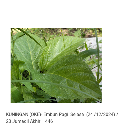
Jadwal Salat Wilayah Kuningan Jumat 7 Agustus 2026
Nobar Final Piala Presiden 2026 Bersama Kebo Bule
Sangat Seru
Warga Mulai Kesulitan Air Bersih Akibat Kekeringan,
Polres Kuningan dan PAM Tirta Kamuning Salurakan
12 Ribu Liter
Uniku Jadi Tuan Rumah Pendampingan Penyusunan
Dokumen SPMI
Sudahkah Kita Merdeka Dari Hawa Nafsu?
Info Sembako di Pasar Kepuh Kuningan Kamis 6
Agustus 2026, Daging Naik, Telur Turun
Agenda Kegiatan Bupati Kuningan Jumat 7 Agustus
2026 Ada Tiga, Tapi yang Bakal Dihadiri Hanya Satu
Ini Empat Lokasi Samsat Keliling Kuningan Jumat 7
Agustus 2026
KUNINGAN (OKE)- Embun Pagi Selasa (24 /12/2024) /
23 Jumadil Akhir 1446