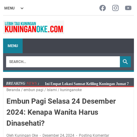
MENU
BREAKING
NEWS
:
Jumat 7 Agustus 2026 Mobil SIM Keliling Ada di
Beranda
/
embun pagi
/
Islami
/
kuninganoke
Kecamatan Sindangagung
Embun Pagi Selasa 24 Desember
Embun Pagi Jumat 8 Agustus 2026: Jika Keberkahan
Dicabut Dari Hidupmu, Kamu Akan Tetap Berjalan
2024: Kenapa Wanita Harus
Kelaparan Meskipun Memiliki Sekarung Penuh Uang
Dinasehati?
Salat Lima Waktu itu Bukan Cuma Kewajiban, Tapi
juga Tempat Beristirahat yang Paling Menenangkan, Ini
Oleh Kuningan Oke
Desember 24, 2024
Posting Komentar