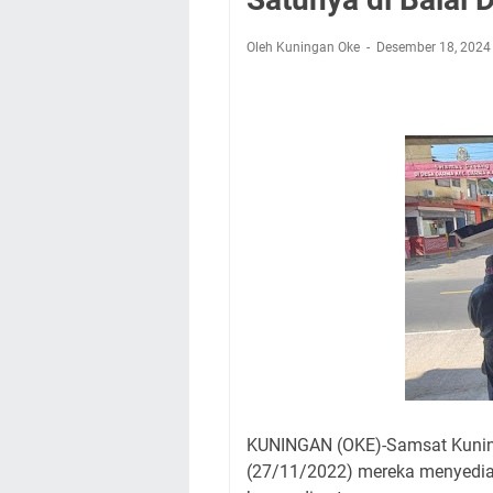
Nobar Final Piala 
Warga Mulai Kesuli
Oleh Kuningan Oke
Desember 18, 202
Kamuning Saluraka
Uniku Jadi Tuan 
Sudahkah Kita Mer
Info Sembako di Pa
Agenda Kegiatan Bu
Hanya Satu
KUNINGAN (OKE)-Samsat Kuning
(27/11/2022) mereka menyediak