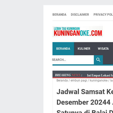
BERANDA
DISCLAIMER
PRIVACY POL
BERANDA
KULINER
WISATA
BREAKING
NEWS
:
Ini Empat Lokasi S
Beranda
/
embun pagi
/
kuninganoke
/
la
Jumat 7 Agustus 20
Embun Pagi Jumat 
Jadwal Samsat Ke
Tetap Berjalan Ke
Desember 20244 A
Salat Lima Waktu i
Menenangkan, Ini J
Satunya di Balai 