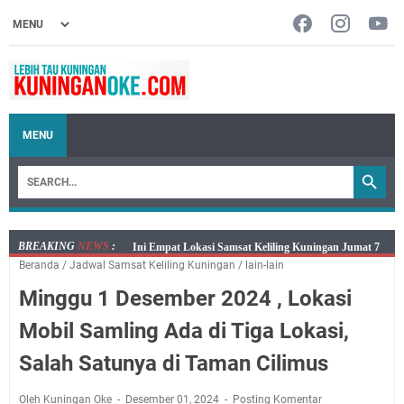
MENU
BREAKING
NEWS
:
Jumat 7 Agustus 2026 Mobil SIM Keliling Ada di
Beranda
/
Jadwal Samsat Keliling Kuningan
/
lain-lain
Kecamatan Sindangagung
Minggu 1 Desember 2024 , Lokasi
Embun Pagi Jumat 8 Agustus 2026: Jika Keberkahan
Dicabut Dari Hidupmu, Kamu Akan Tetap Berjalan
Mobil Samling Ada di Tiga Lokasi,
Kelaparan Meskipun Memiliki Sekarung Penuh Uang
Salah Satunya di Taman Cilimus
Salat Lima Waktu itu Bukan Cuma Kewajiban, Tapi
juga Tempat Beristirahat yang Paling Menenangkan, Ini
Oleh Kuningan Oke
Desember 01, 2024
Posting Komentar