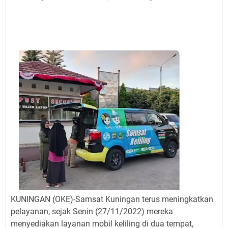
Jadwal Salat Wilayah Kuningan Jumat 7 Agustus 2026
Nobar Final Piala Presiden 2026 Bersama Kebo Bule
Sangat Seru
Warga Mulai Kesulitan Air Bersih Akibat Kekeringan,
Polres Kuningan dan PAM Tirta Kamuning Salurakan
12 Ribu Liter
Uniku Jadi Tuan Rumah Pendampingan Penyusunan
Dokumen SPMI
Sudahkah Kita Merdeka Dari Hawa Nafsu?
Info Sembako di Pasar Kepuh Kuningan Kamis 6
Agustus 2026, Daging Naik, Telur Turun
Agenda Kegiatan Bupati Kuningan Jumat 7 Agustus
2026 Ada Tiga, Tapi yang Bakal Dihadiri Hanya Satu
Ini Empat Lokasi Samsat Keliling Kuningan Jumat 7
Agustus 2026
KUNINGAN (OKE)-Samsat Kuningan terus meningkatkan
pelayanan, sejak Senin (27/11/2022) mereka
menyediakan layanan mobil keliling di dua tempat,