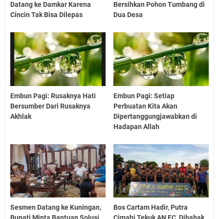
Datang ke Damkar Karena
Bersihkan Pohon Tumbang di
Cincin Tak Bisa Dilepas
Dua Desa
Embun Pagi: Rusaknya Hati
Embun Pagi: Setiap
Bersumber Dari Rusaknya
Perbuatan Kita Akan
Akhlak
Dipertanggungjawabkan di
Hadapan Allah
Sesmen Datang ke Kuningan,
Bos Cartam Hadir, Putra
Bupati Minta Bantuan Solusi
Cimahi Tekuk AN FC, Dibabak