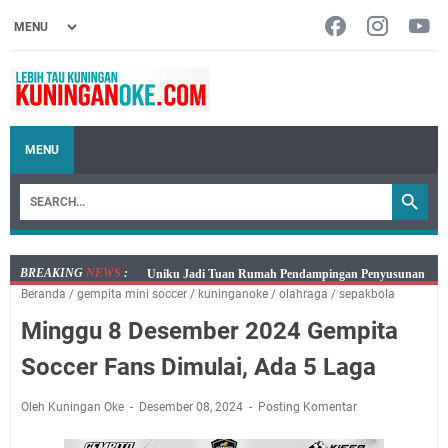
MENU
BREAKING
NEWS
:
Sudahkah Kita Merdeka Dari Hawa Nafsu?
Beranda
/
gempita mini soccer
/
kuninganoke
/
olahraga
/
sepakbola
Info Sembako di Pasar Kepuh Kuningan Kamis 6
Minggu 8 Desember 2024 Gempita
Agustus 2026, Daging Naik, Telur Turun
Agenda Kegiatan Bupati Kuningan Kamis 6 Agustus
Soccer Fans Dimulai, Ada 5 Laga
2026 Ada Tiga Acara
Kamis 6 Agustus 2026 Mobil Samling Ada di Alun-alun
Oleh Kuningan Oke
Desember 08, 2024
Posting Komentar
Luragung, Ini Persyaratan dan Besaran Biayanya