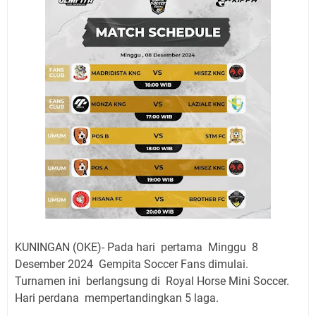
Layanan Mobil Samsat Keliling Kuningan Kamis 6
Agustus 2026 Ada di Empat Titik
Embun Pagi Kamis 6 Agustus 2026: Tidak Semua
Keterlambatan Berarti Kegagalan
Setiap Noda Ada Pembersihnya, Salat Bisa Menjadi
Pembersih Dosa Kita, Ini Jadwal Salat Wilayah
Kuningan Kamis 6 Agustus 2026
Agenda Kegiatan Bupati, Wabup dan Sekda Kuningan
Rabu 5 Agustus 2026 Masing-masing Dua Acara
Nobar Final Piala Presiden 2026 Bersama Kebo Bule
Sangat Seru
Uniku Jadi Tuan Rumah Pendampingan Penyusunan
Dokumen SPMI
KUNINGAN (OKE)- Pada hari pertama Minggu 8
Desember 2024 Gempita Soccer Fans dimulai.
Turnamen ini berlangsung di Royal Horse Mini Soccer.
Hari perdana mempertandingkan 5 laga.