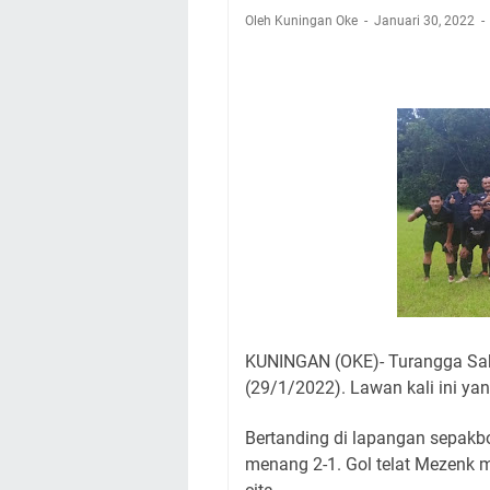
Warga Mulai Kesuli
Oleh Kuningan Oke
Januari 30, 2022
Kamuning Saluraka
Uniku Jadi Tuan 
Sudahkah Kita Mer
Info Sembako di Pa
Agenda Kegiatan Bu
Hanya Satu
Ini Empat Lokasi S
KUNINGAN (OKE)- Turangga Sak
(29/1/2022).
Lawan kali ini y
Bertanding di lapangan sepakb
menang 2-1.
Gol telat Mezenk