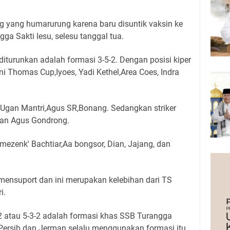
 yang humarurung karena baru disuntik vaksin ke
a Sakti lesu, selesu tanggal tua.
iturunkan adalah formasi 3-5-2.
Dengan posisi kiper
i Thomas Cup,Iyoes, Yadi Kethel,Area Coes, Indra
o Ugan Mantri,Agus SR,Bonang.
Sedangkan striker
 dan Agus Gondrong.
mezenk' Bachtiar,Aa bongsor, Dian, Jajang, dan
t mensuport dan ini merupakan kelebihan dari TS
i.
2 atau 5-3-2 adalah formasi khas SSB Turangga
Persib dan Jerman selalu menggunakan formasi itu.