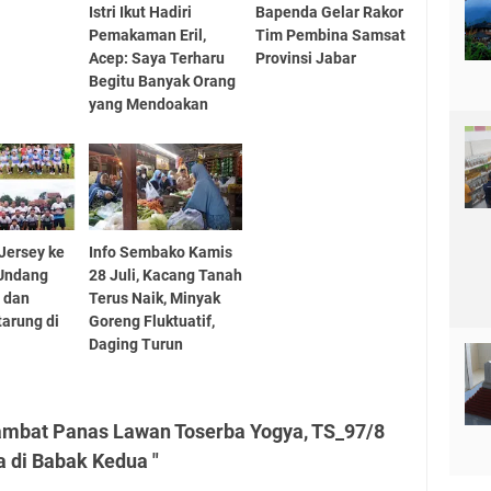
Istri Ikut Hadiri
Bapenda Gelar Rakor
Pemakaman Eril,
Tim Pembina Samsat
Acep: Saya Terharu
Provinsi Jabar
Begitu Banyak Orang
yang Mendoakan
Jersey ke
Info Sembako Kamis
 Undang
28 Juli, Kacang Tanah
 dan
Terus Naik, Minyak
arung di
Goreng Fluktuatif,
Daging Turun
ambat Panas Lawan Toserba Yogya, TS_97/8
 di Babak Kedua "