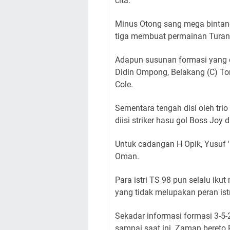
cita.
Minus Otong sang mega bintang
tiga membuat permainan Turangg
Adapun susunan formasi yang d
Didin Ompong, Belakang (C) Ton
Cole.
Sementara tengah disi oleh tri
diisi striker hasu gol Boss Joy
Untuk cadangan H Opik, Yusuf '
Oman.
Para istri TS 98 pun selalu iku
yang tidak melupakan peran istr
Sekadar informasi formasi 3-5-
sampai saat ini.
Zaman bereto 