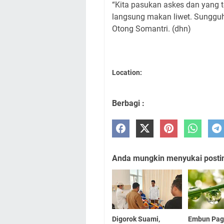
“Kita pasukan askes dan yang t
langsung makan liwet.
Sungguh
Otong Somantri.
(dhn)
Location:
Berbagi :
Anda mungkin menyukai posting
Digorok Suami,
Embun Pagi