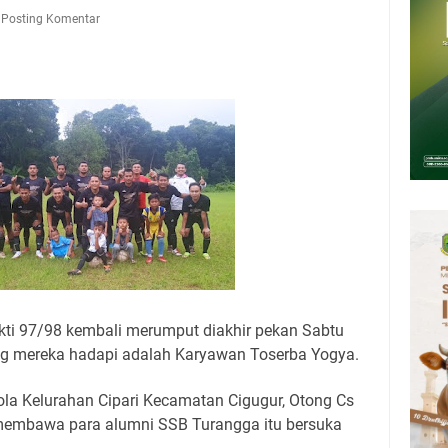
tan Air Bersih Akibat Kekeringan, Polres Kuningan dan PAM Tirta
Posting Komentar
n 12 Ribu Liter
Rumah Pendampingan Penyusunan Dokumen SPMI
deka Dari Hawa Nafsu?
sar Kepuh Kuningan Kamis 6 Agustus 2026, Daging Naik, Telur Turun
pati Kuningan Jumat 7 Agustus 2026 Ada Tiga, Tapi yang Bakal Dihadiri
amsat Keliling Kuningan Jumat 7 Agustus 2026
ti 97/98 kembali merumput diakhir pekan Sabtu
ang mereka hadapi adalah Karyawan Toserba Yogya.
ola Kelurahan Cipari Kecamatan Cigugur, Otong Cs
 membawa para alumni SSB Turangga itu bersuka