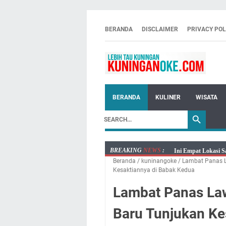
BERANDA
DISCLAIMER
PRIVACY POL
BERANDA
KULINER
WISATA
BREAKING
NEWS
:
Jumat 7 Agustus 20
Beranda
/
kuninangoke
/
Lambat Panas 
Embun Pagi Jumat 
Kesaktiannya di Babak Kedua
Tetap Berjalan Ke
Lambat Panas La
Salat Lima Waktu i
Menenangkan, Ini J
Baru Tunjukan Ke
Nobar Final Piala 