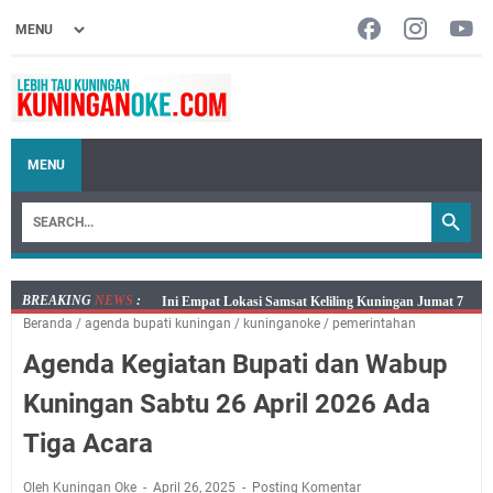
MENU
BREAKING
NEWS
:
Jumat 7 Agustus 2026 Mobil SIM Keliling Ada di
Beranda
/
agenda bupati kuningan
/
kuninganoke
/
pemerintahan
Kecamatan Sindangagung
Agenda Kegiatan Bupati dan Wabup
Embun Pagi Jumat 8 Agustus 2026: Jika Keberkahan
Dicabut Dari Hidupmu, Kamu Akan Tetap Berjalan
Kuningan Sabtu 26 April 2026 Ada
Kelaparan Meskipun Memiliki Sekarung Penuh Uang
Tiga Acara
Salat Lima Waktu itu Bukan Cuma Kewajiban, Tapi
juga Tempat Beristirahat yang Paling Menenangkan, Ini
Oleh Kuningan Oke
April 26, 2025
Posting Komentar