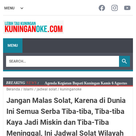
MENU
BREAKING
NEWS
:
Kamis 6 Agustus 2026 Mobil Samling Ada di Alun-alun
Beranda
/
Islami
/
jadwal solat
/
kuninganoke
Luragung, Ini Persyaratan dan Besaran Biayanya
Jangan Malas Solat, Karena di Dunia
Layanan Mobil Samsat Keliling Kuningan Kamis 6
Agustus 2026 Ada di Empat Titik
Ini Semua Serba Tiba-tiba, Tiba-tiba
Embun Pagi Kamis 6 Agustus 2026: Tidak Semua
Kaya Jadi Miskin dan Tiba-Tiba
Keterlambatan Berarti Kegagalan
Setiap Noda Ada Pembersihnya, Salat Bisa Menjadi
Meninggal, Ini Jadwal Solat Wilayah