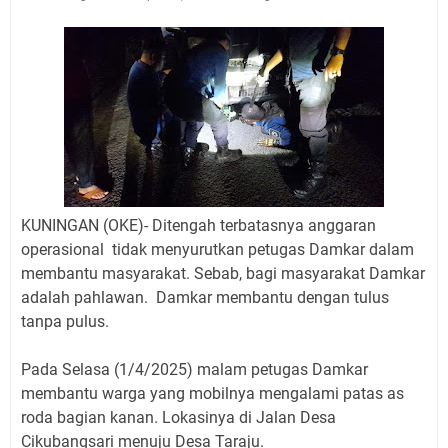
Jadwal Salat Wilayah Kuningan Jumat 7 Agustus 2026
Nobar Final Piala Presiden 2026 Bersama Kebo Bule
Sangat Seru
Warga Mulai Kesulitan Air Bersih Akibat Kekeringan,
Polres Kuningan dan PAM Tirta Kamuning Salurakan
12 Ribu Liter
Uniku Jadi Tuan Rumah Pendampingan Penyusunan
Dokumen SPMI
Sudahkah Kita Merdeka Dari Hawa Nafsu?
KUNINGAN (OKE)- Ditengah terbatasnya anggaran
Info Sembako di Pasar Kepuh Kuningan Kamis 6
operasional tidak menyurutkan petugas Damkar dalam
Agustus 2026, Daging Naik, Telur Turun
membantu masyarakat. Sebab, bagi masyarakat Damkar
Agenda Kegiatan Bupati Kuningan Jumat 7 Agustus
adalah pahlawan.
Damkar membantu dengan tulus
2026 Ada Tiga, Tapi yang Bakal Dihadiri Hanya Satu
tanpa pulus.
Ini Empat Lokasi Samsat Keliling Kuningan Jumat 7
Agustus 2026
Pada Selasa (1/4/2025) malam petugas Damkar
membantu warga yang mobilnya mengalami patas as
roda bagian kanan. Lokasinya di Jalan Desa
Cikubangsari menuju Desa Taraju.