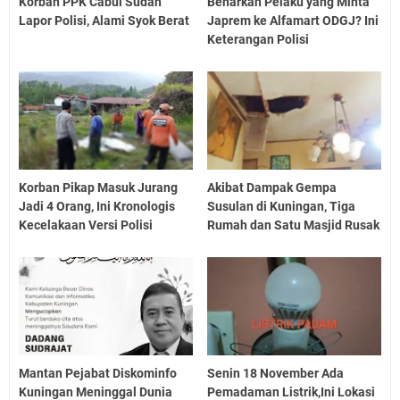
Korban PPK Cabul Sudah
Benarkah Pelaku yang Minta
Lapor Polisi, Alami Syok Berat
Japrem ke Alfamart ODGJ? Ini
Keterangan Polisi
Korban Pikap Masuk Jurang
Akibat Dampak Gempa
Jadi 4 Orang, Ini Kronologis
Susulan di Kuningan, Tiga
Kecelakaan Versi Polisi
Rumah dan Satu Masjid Rusak
Mantan Pejabat Diskominfo
Senin 18 November Ada
Kuningan Meninggal Dunia
Pemadaman Listrik,Ini Lokasi