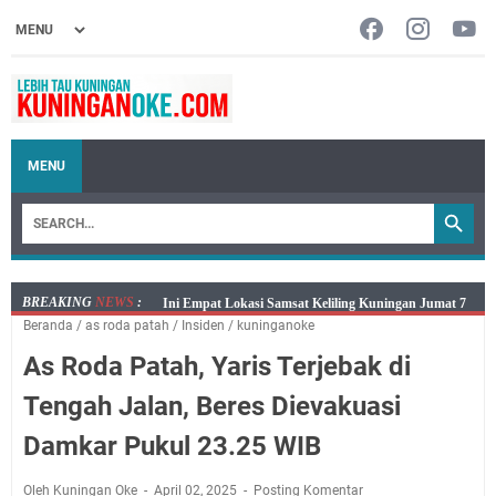
MENU
BREAKING
NEWS
:
Jumat 7 Agustus 2026 Mobil SIM Keliling Ada di
Beranda
/
as roda patah
/
Insiden
/
kuninganoke
Kecamatan Sindangagung
As Roda Patah, Yaris Terjebak di
Embun Pagi Jumat 8 Agustus 2026: Jika Keberkahan
Dicabut Dari Hidupmu, Kamu Akan Tetap Berjalan
Tengah Jalan, Beres Dievakuasi
Kelaparan Meskipun Memiliki Sekarung Penuh Uang
Damkar Pukul 23.25 WIB
Salat Lima Waktu itu Bukan Cuma Kewajiban, Tapi
juga Tempat Beristirahat yang Paling Menenangkan, Ini
Oleh Kuningan Oke
April 02, 2025
Posting Komentar