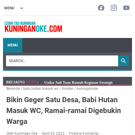
MENU
BREAKING
NEWS
:
Agenda Kegiatan Bupati Kuningan Kamis 6 Agustus
Beranda
/
babi hutan masuk wc
/
Insiden
/
kuninganoke
2026 Ada Tiga Acara
Bikin Geger Satu Desa, Babi Hutan
Kamis 6 Agustus 2026 Mobil Samling Ada di Alun-alun
Luragung, Ini Persyaratan dan Besaran Biayanya
Masuk WC, Ramai-ramai Digebukin
Layanan Mobil Samsat Keliling Kuningan Kamis 6
Warga
Agustus 2026 Ada di Empat Titik
Embun Pagi Kamis 6 Agustus 2026: Tidak Semua
Oleh Kuningan Oke
April 05, 2025
Posting Komentar