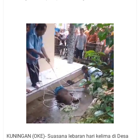
Keterlambatan Berarti Kegagalan
Setiap Noda Ada Pembersihnya, Salat Bisa Menjadi
Pembersih Dosa Kita, Ini Jadwal Salat Wilayah
Kuningan Kamis 6 Agustus 2026
Agenda Kegiatan Bupati, Wabup dan Sekda Kuningan
Rabu 5 Agustus 2026 Masing-masing Dua Acara
Ini Lokasi Samling Kuningan Rabu 5 Agustus 2026
Rabu 5 Agustus 2026 Mobil SIM Keliling Kuningan Ada
di Sini!
Sudahkah Kita Merdeka Dari Hawa Nafsu?
Uniku Jadi Tuan Rumah Kegiatan Strategis
KUNINGAN (OKE)- Suasana lebaran hari kelima di Desa