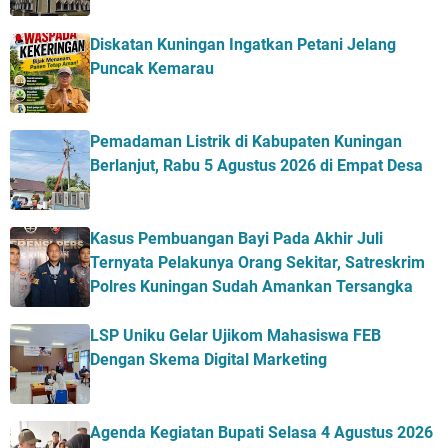
Diskatan Kuningan Ingatkan Petani Jelang
Puncak Kemarau
Pemadaman Listrik di Kabupaten Kuningan
Berlanjut, Rabu 5 Agustus 2026 di Empat Desa
Kasus Pembuangan Bayi Pada Akhir Juli
Ternyata Pelakunya Orang Sekitar, Satreskrim
Polres Kuningan Sudah Amankan Tersangka
LSP Uniku Gelar Ujikom Mahasiswa FEB
Dengan Skema Digital Marketing
Agenda Kegiatan Bupati Selasa 4 Agustus 2026