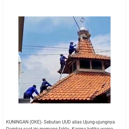
Jadwal Salat Wilayah Kuningan Jumat 7 Agustus 2026
Nobar Final Piala Presiden 2026 Bersama Kebo Bule
Sangat Seru
Warga Mulai Kesulitan Air Bersih Akibat Kekeringan,
Polres Kuningan dan PAM Tirta Kamuning Salurakan
12 Ribu Liter
Uniku Jadi Tuan Rumah Pendampingan Penyusunan
Dokumen SPMI
Sudahkah Kita Merdeka Dari Hawa Nafsu?
Info Sembako di Pasar Kepuh Kuningan Kamis 6
Agustus 2026, Daging Naik, Telur Turun
Agenda Kegiatan Bupati Kuningan Jumat 7 Agustus
2026 Ada Tiga, Tapi yang Bakal Dihadiri Hanya Satu
Ini Empat Lokasi Samsat Keliling Kuningan Jumat 7
Agustus 2026
KUNINGAN (OKE)- Sebutan UUD alias Ujung-ujungnya
Damkar saat ini memang fakta. Karena ketika warga