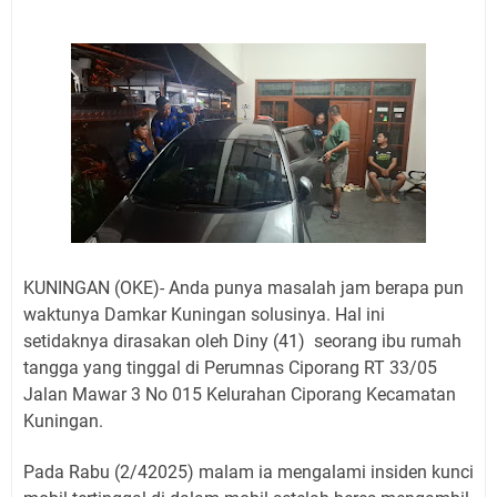
2026 Hanya Satu, Wabup Kuningan Tiga Acara
Samsat Keliling Kuningan Minggu 9 Agustus 2026
Mau Perpanjang SIM? Ini Lokasi Mobil Keliling
Kuningan Sabtu 8 Agustus 2026
Sabtu 8 Agustus 2026 Layanan Mobil Samsat Keliling
Ada di Sini!
Agenda Kegiatan Bupati Kuningan Jumat 7 Agustus
2026 Ada Tiga, Tapi yang Bakal Dihadiri Hanya Satu
Selasa 11 Agustus 2026 Bakal Terjadi Pemadaman
Listrik di Wilayah Kuningan
Agenda Kegiatan Bupati Senin 10 Agustus 2026 Ada
KUNINGAN (OKE)- Anda punya masalah jam berapa pun
Tiga, Wabup dan Sekda Kuningan Dua Acara
waktunya Damkar Kuningan solusinya. Hal ini
setidaknya dirasakan oleh Diny (41) seorang ibu rumah
tangga yang tinggal di Perumnas Ciporang RT 33/05
Jalan Mawar 3 No 015 Kelurahan Ciporang Kecamatan
Kuningan.
Pada Rabu (2/42025) malam ia mengalami insiden kunci