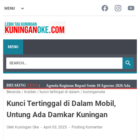
MENU
BREAKING
NEWS
:
Ini Jadwal Samsat Keliling Kuningan Senin 10 Agustus
Beranda
/
Insiden
/
kunci tertingal di dalam
/
kuninganoke
2026
Kunci Tertinggal di Dalam Mobil,
Senin 10 Agustus 2026 Lokasi Samsat Keliling
Kuningan Ada di Empat Lokasi
Untung Ada Damkar Kuningan
Kaya Salat, Miskin Salat, Apapun Tetap Cari Allah, Ini
Jadwal Salat Wilayah Kuningan Senin 10 Agustus 2026
Oleh Kuningan Oke
April 03, 2025
Posting Komentar
Agenda Kegiatan Bupati dan Sekda Minggu 9 Agustus