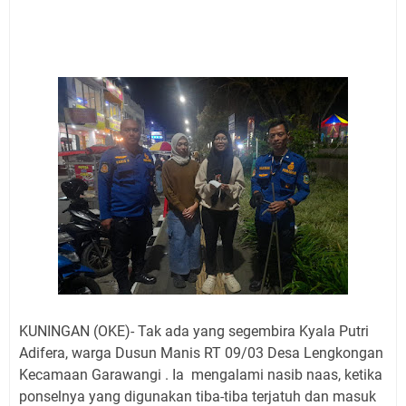
Agustus 2026 Ada di Empat Titik
Embun Pagi Kamis 6 Agustus 2026: Tidak Semua
Keterlambatan Berarti Kegagalan
Setiap Noda Ada Pembersihnya, Salat Bisa Menjadi
Pembersih Dosa Kita, Ini Jadwal Salat Wilayah
Kuningan Kamis 6 Agustus 2026
Agenda Kegiatan Bupati, Wabup dan Sekda Kuningan
Rabu 5 Agustus 2026 Masing-masing Dua Acara
Ini Lokasi Samling Kuningan Rabu 5 Agustus 2026
Uniku Jadi Tuan Rumah Pendampingan Penyusunan
Dokumen SPMI
Sudahkah Kita Merdeka Dari Hawa Nafsu?
KUNINGAN (OKE)- Tak ada yang segembira Kyala Putri
Adifera, warga Dusun Manis RT 09/03 Desa Lengkongan
Kecamaan Garawangi . Ia mengalami nasib naas, ketika
ponselnya yang digunakan tiba-tiba terjatuh dan masuk