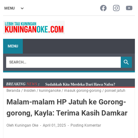
MENU
BREAKING
NEWS
:
Info Sembako di Pasar Kepuh Kuningan Kamis 6
Beranda
/
Insiden
/
kuninganoke
/
masuk gorong-gorong
/
ponsel jatuh
Agustus 2026, Daging Naik, Telur Turun
Malam-malam HP Jatuh ke Gorong-
Agenda Kegiatan Bupati Kuningan Kamis 6 Agustus
2026 Ada Tiga Acara
gorong, Kayla: Terima Kasih Damkar
Kamis 6 Agustus 2026 Mobil Samling Ada di Alun-alun
Luragung, Ini Persyaratan dan Besaran Biayanya
Oleh Kuningan Oke
April 01, 2025
Posting Komentar
Layanan Mobil Samsat Keliling Kuningan Kamis 6