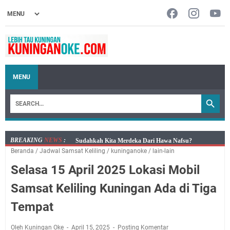
MENU
BREAKING
NEWS
:
Info Sembako di Pasar Kepuh Kuningan Kamis 6
Beranda
/
Jadwal Samsat Keliling
/
kuninganoke
/
lain-lain
Agustus 2026, Daging Naik, Telur Turun
Selasa 15 April 2025 Lokasi Mobil
Agenda Kegiatan Bupati Kuningan Kamis 6 Agustus
2026 Ada Tiga Acara
Samsat Keliling Kuningan Ada di Tiga
Kamis 6 Agustus 2026 Mobil Samling Ada di Alun-alun
Tempat
Luragung, Ini Persyaratan dan Besaran Biayanya
Layanan Mobil Samsat Keliling Kuningan Kamis 6
Oleh Kuningan Oke
April 15, 2025
Posting Komentar