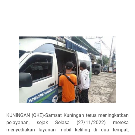
Agustus 2026 Ada di Empat Titik
Embun Pagi Kamis 6 Agustus 2026: Tidak Semua
Keterlambatan Berarti Kegagalan
Setiap Noda Ada Pembersihnya, Salat Bisa Menjadi
Pembersih Dosa Kita, Ini Jadwal Salat Wilayah
Kuningan Kamis 6 Agustus 2026
Agenda Kegiatan Bupati, Wabup dan Sekda Kuningan
Rabu 5 Agustus 2026 Masing-masing Dua Acara
Ini Lokasi Samling Kuningan Rabu 5 Agustus 2026
Uniku Jadi Tuan Rumah Pendampingan Penyusunan
Dokumen SPMI
Sudahkah Kita Merdeka Dari Hawa Nafsu?
KUNINGAN (OKE)-Samsat Kuningan terus meningkatkan
pelayanan, sejak Selasa (27/11/2022) mereka
menyediakan layanan mobil keliling di dua tempat,