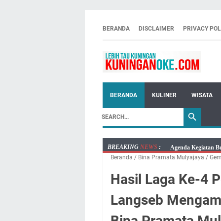
BERANDA
DISCLAIMER
PRIVACY POL
BERANDA
KULINER
WISATA
BREAKING
NEWS
:
Agenda Kegiatan Bu
Beranda
/
Bina Pramata Mulyajaya
/
Gem
Kamis 6 Agustus 20
Besaran Biayanya
Hasil Laga Ke-4 
Layanan Mobil Sams
Langseb Mengamuk
Embun Pagi Kamis 6
Setiap Noda Ada Pe
Bina Pramata Mul