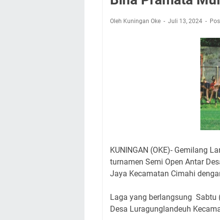
Wilayah Kuningan 
Agenda Kegiatan B
Oleh Kuningan Oke
Juli 13, 2024
Pos
Dua Acara
Ini Lokasi Samling
Rabu 5 Agustus 202
Embun Pagi Rabu 5 
yang Terlihat Mewa
Merdeka dari Hawa 
KUNINGAN (OKE)- Gemilang Lan
turnamen Semi Open Antar Des
Jaya Kecamatan Cimahi dengan
Laga yang berlangsung Sabtu (
Desa Luragunglandeuh Kecamata