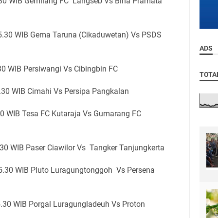
5.30 WIB Gemilang FC Langseb Vs Bina Pramata
15.30 WIB Gema Taruna (Cikaduwetan) Vs PSDS
ADS
30 WIB Persiwangi Vs Cibingbin FC
TOTA
5.30 WIB Cimahi Vs Persipa Pangkalan
30 WIB Tesa FC Kutaraja Vs Gumarang FC
.30 WIB Paser Ciawilor Vs Tangker Tanjungkerta
15.30 WIB Pluto Luragungtonggoh Vs Persena
5.30 WIB Porgal Luragungladeuh Vs Proton