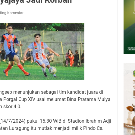
Kamis 6 Agustus 2026
upati, Wabup dan Sekda Kuningan Rabu 5 Agustus 2026 Masing-masing
ting Komentar
 Kuningan Rabu 5 Agustus 2026
6 Mobil SIM Keliling Kuningan Ada di Sini!
Agustus 2026: Tidak Perlu Iri, Kita Punya Takdir Masing-masing, Hidup
h, Belum Tentu Indah
Nafsu: Korupsi, Judi, dan Maksiat
gseb menunjukan sebagai tim kandidat juara di
a Porgal Cup XIV usai melumat Bina Pratama Mulya
 skor 4-0.
14/7/2024) pukul 15.30 WIB di Stadion Ibrahim Adji
n Luragung itu mutlak menjadi milik Pindo Cs.