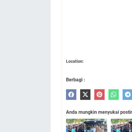
Location:
Berbagi :
Anda mungkin menyukai posting