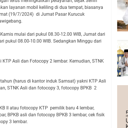
an terus meningkatkan pelayanan, sejak Senin
an layanan mobil keliling di dua tempat, biasanya
umat (19/7/2024) di Jumat Pasar Kurucuk
awigebang.
Kamis mulai dari pukul 08.30-12.00 WIB, Jumat dari
ari pukul 08.00-10.00 WIB. Sedangkan Minggu dari
ni KTP Asli dan Fotocopy 2 lembar. Kemudian, STNK
tahun (harus di kantor induk Samsat) yakni KTP Asli
an, STNK Asli dan fotocopy 3, fotocopy BPKB 2
B II atau fotocopy KTP pemilik baru 4 lembar,
ar, BPKB asli dan fotocopy BPKB 3 lembar, cek fisik
copy 3 lembar.