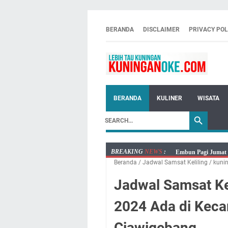
BERANDA
DISCLAIMER
PRIVACY POL
BERANDA
KULINER
WISATA
BREAKING
NEWS
:
Embun Pagi Jumat 
Beranda
/
Jadwal Samsat Keliling
/
kuni
Tetap Berjalan Ke
Salat Lima Waktu i
Jadwal Samsat Ke
Menenangkan, Ini J
2024 Ada di Kec
Nobar Final Piala 
Warga Mulai Kesuli
Ciawigebang