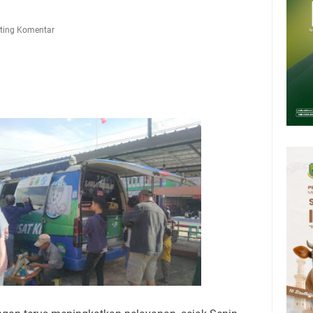
n 12 Ribu Liter
Rumah Pendampingan Penyusunan Dokumen SPMI
ting Komentar
deka Dari Hawa Nafsu?
sar Kepuh Kuningan Kamis 6 Agustus 2026, Daging Naik, Telur Turun
pati Kuningan Jumat 7 Agustus 2026 Ada Tiga, Tapi yang Bakal Dihadiri
amsat Keliling Kuningan Jumat 7 Agustus 2026
26 Mobil SIM Keliling Ada di Kecamatan Sindangagung