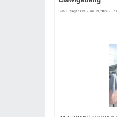
Kamuning Saluraka
Uniku Jadi Tuan 
Oleh Kuningan Oke
Juli 19, 2024
Pos
Sudahkah Kita Mer
Info Sembako di Pa
Agenda Kegiatan Bu
Hanya Satu
Ini Empat Lokasi S
Jumat 7 Agustus 20