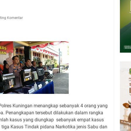
upati, Wabup dan Sekda Kuningan Rabu 5 Agustus 2026 Masing-masing
 Kuningan Rabu 5 Agustus 2026
ting Komentar
6 Mobil SIM Keliling Kuningan Ada di Sini!
Agustus 2026: Tidak Perlu Iri, Kita Punya Takdir Masing-masing, Hidup
h, Belum Tentu Indah
ni Jadwal Salat Wilayah Kuningan Rabu 5 Agustus 2026
pati Kuningan Kamis 6 Agustus 2026 Ada Tiga Acara
olres Kuningan menangkap sebanyak 4 orang yang
oba. Penangkapan tersebut dilakukan dalam rangka
umlah kasus yang diungkap sebanyak empat kasus
u tiga Kasus Tindak pidana Narkotika jenis Sabu dan