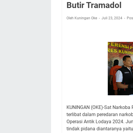
Agenda Kegiatan B
Butir Tramadol
Dua Acara
Ini Lokasi Samling
Oleh Kuningan Oke
Juli 23, 2024
Pos
Rabu 5 Agustus 202
Embun Pagi Rabu 5 
yang Terlihat Mewa
Ayo Salat Kawan! I
Agenda Kegiatan Bu
KUNINGAN (OKE)-Sat Narkoba P
terlibat dalam peredaran nark
Operasi Antik Lodaya 2024. J
tindak pidana diantaranya yait