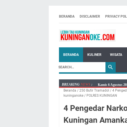
BERANDA
DISCLAIMER
PRIVACY POL
BERANDA
KULINER
WISATA
BREAKING
NEWS
:
Kamis 6 Agustus 20
Beranda
/
250 Butir Tramadol
/
4 Penged
Besaran Biayanya
kuninganoke
/
POLRES KUNINGAN
Layanan Mobil Sams
4 Pengedar Narko
Embun Pagi Kamis 6
Setiap Noda Ada Pe
Kuningan Amanka
Wilayah Kuningan 