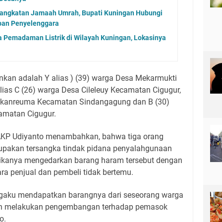
angkatan Jamaah Umrah, Bupati Kuningan Hubungi
aban Penyelenggara
 Pemadaman Listrik di Wilayah Kuningan, Lokasinya
nkan adalah Y alias ) (39) warga Desa Mekarmukti
as C (26) warga Desa Cileleuy Kecamatan Cigugur,
bakanreuma Kecamatan Sindangagung dan B (30)
amatan Cigugur.
 AKP Udiyanto menambahkan, bahwa tiga orang
rupakan tersangka tindak pidana penyalahgunaan
tikanya mengedarkan barang haram tersebut dengan
ra penjual dan pembeli tidak bertemu.
ngaku mendapatkan barangnya dari seseorang warga
sih melakukan pengembangan terhadap pemasok
o.